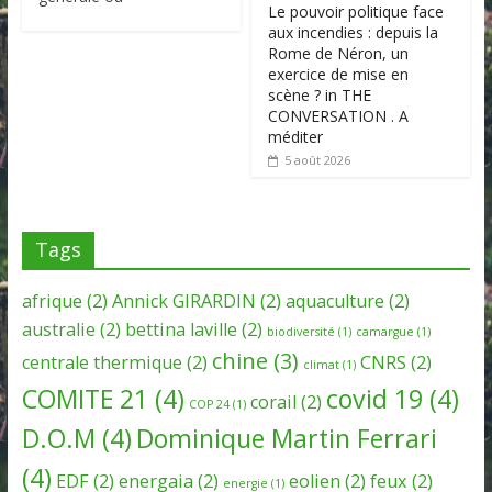
Le pouvoir politique face
aux incendies : depuis la
Rome de Néron, un
exercice de mise en
scène ? in THE
CONVERSATION . A
méditer
5 août 2026
Tags
afrique
(2)
Annick GIRARDIN
(2)
aquaculture
(2)
australie
(2)
bettina laville
(2)
biodiversité
(1)
camargue
(1)
chine
(3)
centrale thermique
(2)
CNRS
(2)
climat
(1)
COMITE 21
(4)
covid 19
(4)
corail
(2)
COP 24
(1)
D.O.M
(4)
Dominique Martin Ferrari
(4)
EDF
(2)
energaia
(2)
eolien
(2)
feux
(2)
energie
(1)