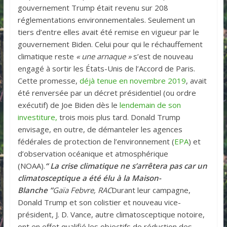
gouvernement Trump était revenu sur 208
réglementations environnementales. Seulement un
tiers d’entre elles avait été remise en vigueur par le
gouvernement Biden. Celui pour qui le réchauffement
climatique reste
« une arnaque »
s’est de nouveau
engagé à sortir les États-Unis de l’Accord de Paris.
Cette promesse,
déjà tenue en novembre 2019
, avait
été renversée par un décret présidentiel (ou ordre
exécutif) de Joe Biden dès le
lendemain de son
investiture,
trois mois plus tard. Donald Trump
envisage, en outre, de démanteler les agences
fédérales de protection de l’environnement (
EPA
) et
d’observation océanique et atmosphérique
(NOAA).
“ La crise climatique ne s’arrêtera pas car un
climatosceptique a été élu à la Maison-
Blanche ”
Gaïa Febvre, RAC
Durant leur campagne,
Donald Trump et son colistier et nouveau vice-
président, J. D. Vance, autre climatosceptique notoire,
ont en effet qualifié les objectifs de réduction des