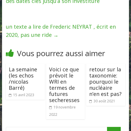
des dates clés jusqu’à son investiture
un texte a lire de Frederic NEYRAT , écrit en
2020, pas une ride
→
Vous pourrez aussi aimer
La semaine
Voici ce que
retour sur la
(les echos
prévoit le
taxonomie:
/nicolas
WRI en
pourquoi le
Barré)
termes de
nucléaire
futures
n’en est pas?
15 avril 2023
secheresses
30 août 2021
19 novembre
2022