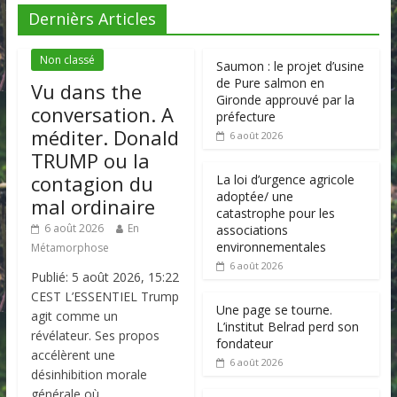
Dernièrs Articles
Non classé
Saumon : le projet d’usine
de Pure salmon en
Vu dans the
Gironde approuvé par la
conversation. A
préfecture
méditer. Donald
6 août 2026
TRUMP ou la
contagion du
La loi d’urgence agricole
adoptée/ une
mal ordinaire
catastrophe pour les
6 août 2026
En
associations
environnementales
Métamorphose
6 août 2026
Publié: 5 août 2026, 15:22
CEST L’ESSENTIEL Trump
Une page se tourne.
agit comme un
L’institut Belrad perd son
révélateur. Ses propos
fondateur
accélèrent une
6 août 2026
désinhibition morale
générale où