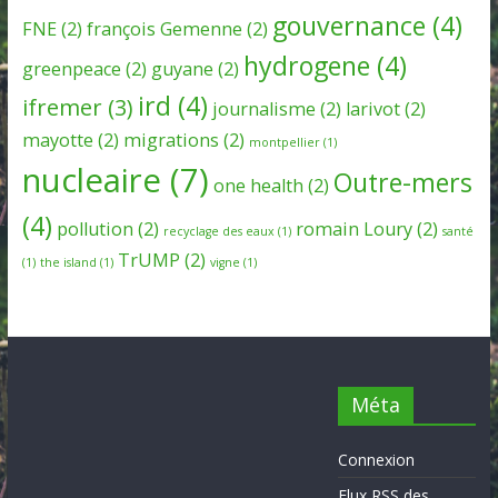
gouvernance
(4)
FNE
(2)
françois Gemenne
(2)
hydrogene
(4)
greenpeace
(2)
guyane
(2)
ird
(4)
ifremer
(3)
journalisme
(2)
larivot
(2)
mayotte
(2)
migrations
(2)
montpellier
(1)
nucleaire
(7)
Outre-mers
one health
(2)
(4)
pollution
(2)
romain Loury
(2)
recyclage des eaux
(1)
santé
TrUMP
(2)
(1)
the island
(1)
vigne
(1)
Méta
Connexion
Flux
RSS
des