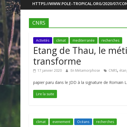
HTTPS://WWW.POLE-TROPICAL.ORG/2020/07/CON
CNRS
Activités
climat
mediterranée
recherches
Etang de Thau, le méti
transforme
,
17 janvier 2020
En Métamorphose
CNRS
étan
papier paru dans le JDD à la signature de Romain Lo
Lire la suite
climat
evenement
Océans
recherches