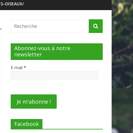
S-OISEAUX/
Abonnez-vous à notre
newsletter
E-mail
*
Facebook