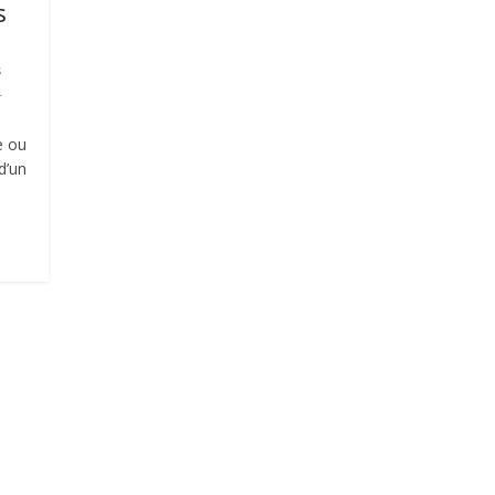
s
s
r
e ou
d’un