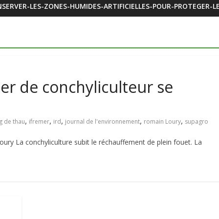
SERVER-LES-ZONES-HUMIDES-ARTIFICIELLES-POUR-PROTEGER-LE
er de conchyliculteur se
,
,
,
,
,
g de thau
ifremer
ird
journal de l'environnement
romain Loury
supagro
ury La conchyliculture subit le réchauffement de plein fouet. La