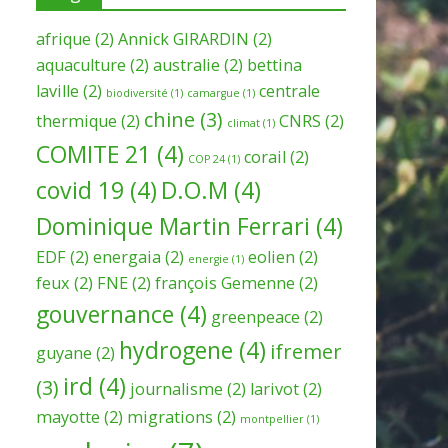
afrique
(2)
Annick GIRARDIN
(2)
aquaculture
(2)
australie
(2)
bettina
laville
(2)
centrale
biodiversité
(1)
camargue
(1)
chine
(3)
thermique
(2)
CNRS
(2)
climat
(1)
COMITE 21
(4)
corail
(2)
COP 24
(1)
covid 19
(4)
D.O.M
(4)
Dominique Martin Ferrari
(4)
EDF
(2)
energaia
(2)
eolien
(2)
energie
(1)
feux
(2)
FNE
(2)
françois Gemenne
(2)
gouvernance
(4)
greenpeace
(2)
hydrogene
(4)
ifremer
guyane
(2)
ird
(4)
(3)
journalisme
(2)
larivot
(2)
mayotte
(2)
migrations
(2)
montpellier
(1)