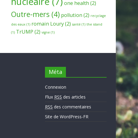
nucleaire
(7)
one health
(2)
Outre-mers
(4)
pollution
(2)
recyclage
romain Loury
(2)
des eaux
(1)
santé
(1)
the island
TrUMP
(2)
(1)
vigne
(1)
Méta
Connexion
Flux
RSS
des articles
RSS
des commentaires
Site de WordPress-FR