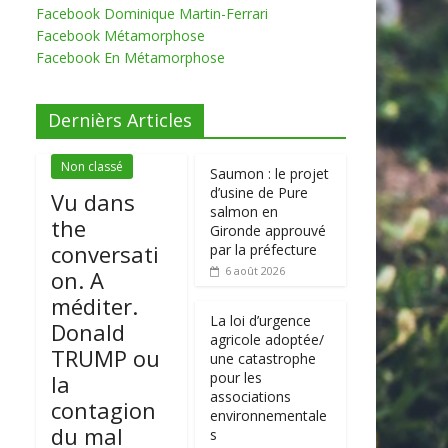
Facebook Dominique Martin-Ferrari
Facebook Métamorphose
Facebook En Métamorphose
Dernièrs Articles
Non classé
Saumon : le projet
d’usine de Pure
Vu dans
salmon en
the
Gironde approuvé
conversati
par la préfecture
6 août 2026
on. A
méditer.
La loi d’urgence
Donald
agricole adoptée/
TRUMP ou
une catastrophe
pour les
la
associations
contagion
environnementale
du mal
s