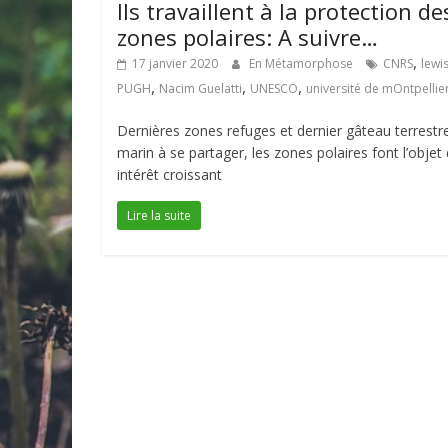
Ils travaillent à la protection de
zones polaires: A suivre…
,
17 janvier 2020
En Métamorphose
CNRS
lewi
,
,
,
PUGH
Nacim Guelatti
UNESCO
université de mOntpellie
Dernières zones refuges et dernier gâteau terrestr
marin à se partager, les zones polaires font l’objet 
intérêt croissant
Lire la suite