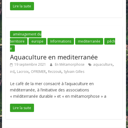
Lire la suite
aménagement du
territoire
europe
Informations
mediterranée
pêch
e
Aquaculture en mediterranée
,
19 septembre 2021
En Métamorphose
aquaculture
,
,
,
,
ird
Lacroix
OFREMER
Rezzouk
Sylvain Gilles
Le café de la mer consacré à l’aquaculture en
méditerranée, à l’initiative des associations
« méditerranée durable » et « en métamorphose » a
Lire la suite