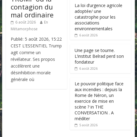
contagion du
La loi d’urgence agricole
adoptée/ une
mal ordinaire
catastrophe pour les
6 août 2026
En
associations
environnementales
Métamorphose
6 août 2026
Publié: 5 août 2026, 15:22
CEST L’ESSENTIEL Trump
Une page se tourne.
agit comme un
L’institut Belrad perd son
révélateur. Ses propos
fondateur
accélèrent une
6 août 2026
désinhibition morale
générale où
Le pouvoir politique face
aux incendies : depuis la
Rome de Néron, un
exercice de mise en
scène ? in THE
CONVERSATION . A
méditer
5 août 2026