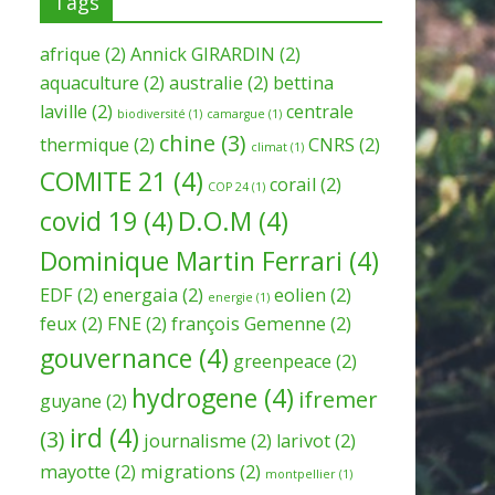
Tags
afrique
(2)
Annick GIRARDIN
(2)
aquaculture
(2)
australie
(2)
bettina
laville
(2)
centrale
biodiversité
(1)
camargue
(1)
chine
(3)
thermique
(2)
CNRS
(2)
climat
(1)
COMITE 21
(4)
corail
(2)
COP 24
(1)
covid 19
(4)
D.O.M
(4)
Dominique Martin Ferrari
(4)
EDF
(2)
energaia
(2)
eolien
(2)
energie
(1)
feux
(2)
FNE
(2)
françois Gemenne
(2)
gouvernance
(4)
greenpeace
(2)
hydrogene
(4)
ifremer
guyane
(2)
ird
(4)
(3)
journalisme
(2)
larivot
(2)
mayotte
(2)
migrations
(2)
montpellier
(1)