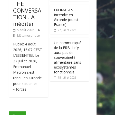
THE
CONVERSA
EN IMAGES.
Incendie en
TION . A
Gironde (ouest
méditer
France)
5 août 2026
27 juillet 2026
En Métamorphose
Un communiqué
Publié: 4 août
de la FRB: Il n’y
2026, 16:07 CEST
aura pas de
L’ESSENTIEL Le
souveraineté
27 juillet 2026,
alimentaire sans
Emmanuel
écosystèmes
fonctionnels
Macron s’est
rendu en Gironde
15 juillet 2026
pour saluer les
« forces