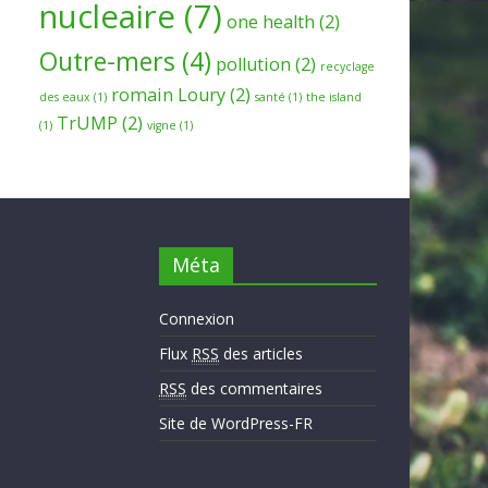
nucleaire
(7)
one health
(2)
Outre-mers
(4)
pollution
(2)
recyclage
romain Loury
(2)
des eaux
(1)
santé
(1)
the island
TrUMP
(2)
(1)
vigne
(1)
Méta
Connexion
Flux
RSS
des articles
RSS
des commentaires
Site de WordPress-FR