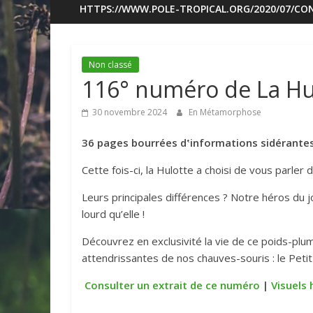
HTTPS://WWW.POLE-TROPICAL.ORG/2020/07/CON
Non classé
116° numéro de La Hul
30 novembre 2024
En Métamorphose
36 pages bourrées d‛informations sidérantes 
Cette fois-ci, la Hulotte a choisi de vous parler
Leurs principales différences ? Notre héros du
lourd qu’elle !
Découvrez en exclusivité la vie de ce poids-plum
attendrissantes de nos chauves-souris : le Petit
Consulter un extrait de ce numéro
|
Visuels