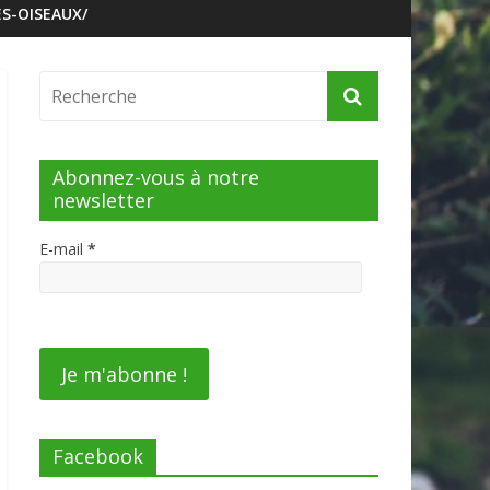
S-OISEAUX/
Abonnez-vous à notre
newsletter
E-mail
*
Facebook