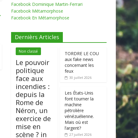
Facebook Dominique Martin-Ferrari
Facebook Métamorphose
→
Facebook En Métamorphose
Dernièrs Articles
Non classé
TORDRE LE COU
aux fake news
Le pouvoir
concernant les
politique
feux
face aux
30 juillet 2026
incendies :
depuis la
Les États-Unis
font tourner la
Rome de
machine
Néron, un
pétrolière
vénézuélienne.
exercice de
Mais où est
mise en
l’argent?
scène ? in
27 juillet 2026