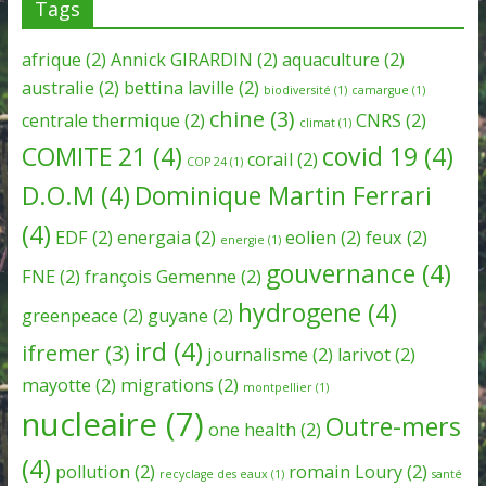
Tags
afrique
(2)
Annick GIRARDIN
(2)
aquaculture
(2)
australie
(2)
bettina laville
(2)
biodiversité
(1)
camargue
(1)
chine
(3)
centrale thermique
(2)
CNRS
(2)
climat
(1)
COMITE 21
(4)
covid 19
(4)
corail
(2)
COP 24
(1)
D.O.M
(4)
Dominique Martin Ferrari
(4)
EDF
(2)
energaia
(2)
eolien
(2)
feux
(2)
energie
(1)
gouvernance
(4)
FNE
(2)
françois Gemenne
(2)
hydrogene
(4)
greenpeace
(2)
guyane
(2)
ird
(4)
ifremer
(3)
journalisme
(2)
larivot
(2)
mayotte
(2)
migrations
(2)
montpellier
(1)
nucleaire
(7)
Outre-mers
one health
(2)
(4)
pollution
(2)
romain Loury
(2)
recyclage des eaux
(1)
santé