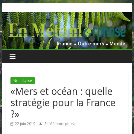
Skip
to
content
Non classé
«Mers et océan : quelle
stratégie pour la France
?»
22 juin 2019
En Métamorphose