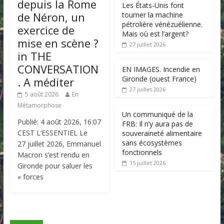
depuis la Rome
Les États-Unis font
de Néron, un
tourner la machine
pétrolière vénézuélienne.
exercice de
Mais où est l’argent?
mise en scène ?
27 juillet 2026
in THE
CONVERSATION
EN IMAGES. Incendie en
Gironde (ouest France)
. A méditer
27 juillet 2026
5 août 2026
En
Métamorphose
Un communiqué de la
Publié: 4 août 2026, 16:07
FRB: Il n’y aura pas de
CEST L’ESSENTIEL Le
souveraineté alimentaire
sans écosystèmes
27 juillet 2026, Emmanuel
fonctionnels
Macron s’est rendu en
15 juillet 2026
Gironde pour saluer les
« forces