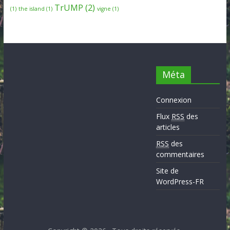
TrUMP
(2)
(1)
the island
(1)
vigne
(1)
Méta
Connexion
Flux
RSS
des
articles
RSS
des
commentaires
Site de
WordPress-FR