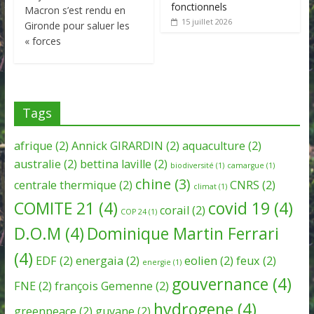
fonctionnels
Macron s’est rendu en
15 juillet 2026
Gironde pour saluer les
« forces
Tags
afrique
(2)
Annick GIRARDIN
(2)
aquaculture
(2)
australie
(2)
bettina laville
(2)
biodiversité
(1)
camargue
(1)
chine
(3)
centrale thermique
(2)
CNRS
(2)
climat
(1)
COMITE 21
(4)
covid 19
(4)
corail
(2)
COP 24
(1)
D.O.M
(4)
Dominique Martin Ferrari
(4)
EDF
(2)
energaia
(2)
eolien
(2)
feux
(2)
energie
(1)
gouvernance
(4)
FNE
(2)
françois Gemenne
(2)
hydrogene
(4)
greenpeace
(2)
guyane
(2)