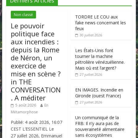
Dernièrs Articles
Non classé
TORDRE LE COU aux
fake news concernant les
Le pouvoir
feux
politique face
30 juillet 2026
aux incendies :
depuis la Rome
Les États-Unis font
de Néron, un
tourner la machine
pétrolière vénézuélienne.
exercice de
Mais où est l’argent?
mise en scène ?
27 juillet 2026
in THE
CONVERSATION
EN IMAGES. Incendie en
Gironde (ouest France)
. A méditer
27 juillet 2026
5 août 2026
En
Métamorphose
Un communiqué de la
Publié: 4 août 2026, 16:07
FRB: Il n’y aura pas de
CEST L’ESSENTIEL Le
souveraineté alimentaire
sans écosystèmes
27 juillet 2026, Emmanuel