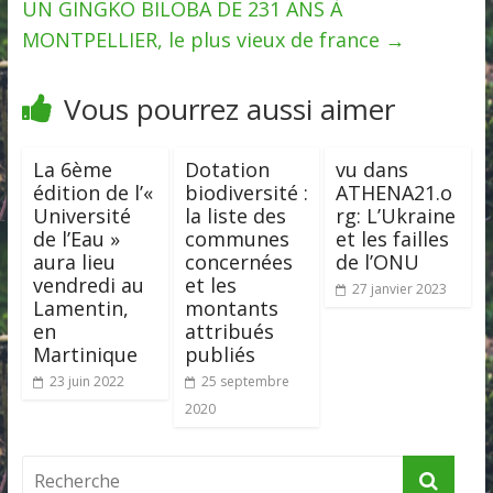
UN GINGKO BILOBA DE 231 ANS À
MONTPELLIER, le plus vieux de france
→
Vous pourrez aussi aimer
La 6ème
Dotation
vu dans
édition de l’«
biodiversité :
ATHENA21.o
Université
la liste des
rg: L’Ukraine
de l’Eau »
communes
et les failles
aura lieu
concernées
de l’ONU
vendredi au
et les
27 janvier 2023
Lamentin,
montants
en
attribués
Martinique
publiés
23 juin 2022
25 septembre
2020