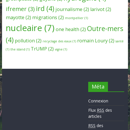
ird
(4)
ifremer
(3)
journalisme
(2)
larivot
(2)
mayotte
(2)
migrations
(2)
montpellier
(1)
nucleaire
(7)
Outre-mers
one health
(2)
(4)
pollution
(2)
romain Loury
(2)
recyclage des eaux
(1)
santé
TrUMP
(2)
(1)
the island
(1)
vigne
(1)
Méta
Connexion
Flux
RSS
des
articles
RSS
des