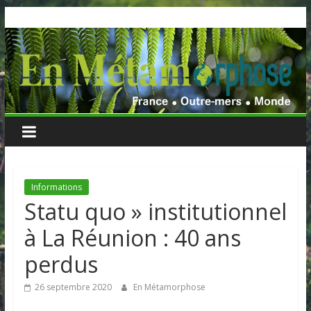
Skip
to
content
Informations
Statu quo » institutionnel
à La Réunion : 40 ans
perdus
26 septembre 2020
En Métamorphose