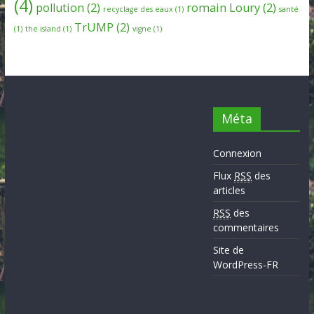
(4)
pollution
(2)
romain Loury
(2)
recyclage des eaux
(1)
santé
TrUMP
(2)
(1)
the island
(1)
vigne
(1)
Méta
Connexion
Flux
RSS
des
articles
RSS
des
commentaires
Site de
WordPress-FR