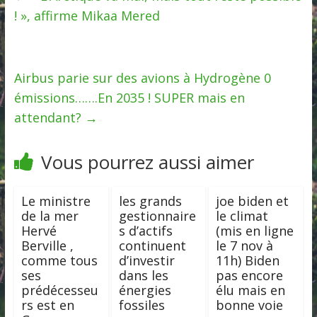
! », affirme Mikaa Mered
Airbus parie sur des avions à Hydrogène 0
émissions…….En 2035 ! SUPER mais en
attendant?
→
Vous pourrez aussi aimer
Le ministre
les grands
joe biden et
de la mer
gestionnaire
le climat
Hervé
s d’actifs
(mis en ligne
Berville ,
continuent
le 7 nov à
comme tous
d’investir
11h) Biden
ses
dans les
pas encore
prédécesseu
énergies
élu mais en
rs est en
fossiles
bonne voie