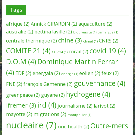
Tags
afrique
(2)
Annick GIRARDIN
(2)
aquaculture
(2)
australie
(2)
bettina laville
(2)
biodiversité
(1)
camargue
(1)
chine
(3)
centrale thermique
(2)
CNRS
(2)
climat
(1)
COMITE 21
(4)
covid 19
(4)
corail
(2)
COP 24
(1)
D.O.M
(4)
Dominique Martin Ferrari
(4)
EDF
(2)
energaia
(2)
eolien
(2)
feux
(2)
energie
(1)
gouvernance
(4)
FNE
(2)
françois Gemenne
(2)
hydrogene
(4)
greenpeace
(2)
guyane
(2)
ird
(4)
ifremer
(3)
journalisme
(2)
larivot
(2)
mayotte
(2)
migrations
(2)
montpellier
(1)
nucleaire
(7)
Outre-mers
one health
(2)