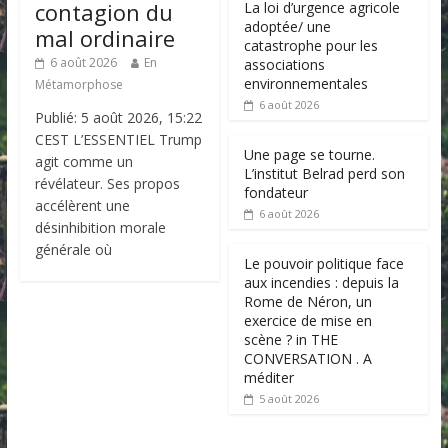
contagion du
La loi d’urgence agricole
adoptée/ une
mal ordinaire
catastrophe pour les
6 août 2026
En
associations
environnementales
Métamorphose
6 août 2026
Publié: 5 août 2026, 15:22
CEST L’ESSENTIEL Trump
Une page se tourne.
agit comme un
L’institut Belrad perd son
révélateur. Ses propos
fondateur
accélèrent une
6 août 2026
désinhibition morale
générale où
Le pouvoir politique face
aux incendies : depuis la
Rome de Néron, un
exercice de mise en
scène ? in THE
CONVERSATION . A
méditer
5 août 2026