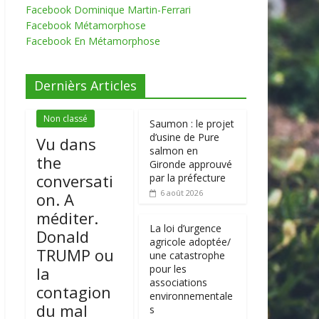
Facebook Dominique Martin-Ferrari
Facebook Métamorphose
Facebook En Métamorphose
Dernièrs Articles
Non classé
Saumon : le projet
d’usine de Pure
Vu dans
salmon en
the
Gironde approuvé
conversati
par la préfecture
6 août 2026
on. A
méditer.
La loi d’urgence
Donald
agricole adoptée/
TRUMP ou
une catastrophe
pour les
la
associations
contagion
environnementale
du mal
s