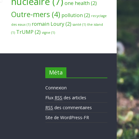
nucleaire
(7)
one health
(2)
Outre-mers
(4)
pollution
(2)
recyclage
romain Loury
(2)
des eaux
(1)
santé
(1)
the island
TrUMP
(2)
(1)
vigne
(1)
Méta
Connexion
Flux
RSS
des articles
RSS
des commentaires
Site de WordPress-FR