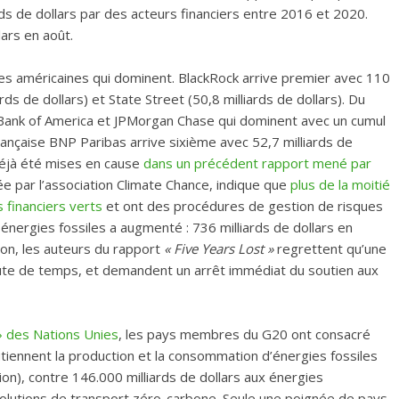
rds de dollars par des acteurs financiers entre 2016 et 2020.
lars en août.
ses américaines qui dominent. BlackRock arrive premier avec 110
ards de dollars) et State Street (50,8 milliards de dollars). Du
 Bank of America et JPMorgan Chase qui dominent avec un cumul
française BNP Paribas arrive sixième avec 52,7 milliards de
déjà été mises en cause
dans un précédent rapport mené par
e par l’association Climate Chance, indique que
plus de la moitié
financiers verts
et ont des procédures de gestion de risques
x énergies fossiles a augmenté : 736 milliards de dollars en
ion, les auteurs du rapport
« Five Years Lost »
regrettent qu’une
 faute de temps, et demandent un arrêt immédiat du soutien aux
» des Nations Unies
, les pays membres du G20 ont consacré
outiennent la production et la consommation d’énergies fossiles
ion), contre 146.000 milliards de dollars aux énergies
 solutions de transport zéro-carbone. Seule une poignée de pays