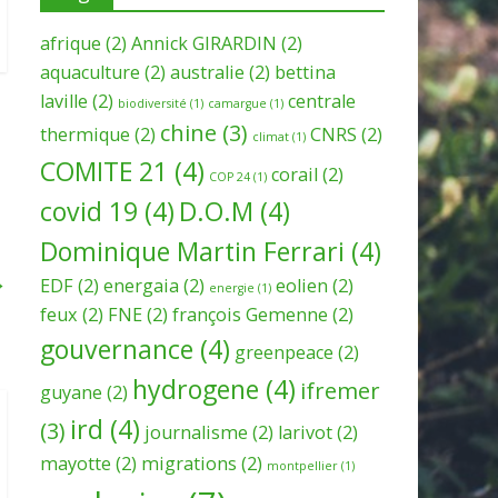
afrique
(2)
Annick GIRARDIN
(2)
aquaculture
(2)
australie
(2)
bettina
laville
(2)
centrale
biodiversité
(1)
camargue
(1)
chine
(3)
thermique
(2)
CNRS
(2)
climat
(1)
COMITE 21
(4)
corail
(2)
COP 24
(1)
covid 19
(4)
D.O.M
(4)
Dominique Martin Ferrari
(4)
→
EDF
(2)
energaia
(2)
eolien
(2)
energie
(1)
feux
(2)
FNE
(2)
françois Gemenne
(2)
gouvernance
(4)
greenpeace
(2)
hydrogene
(4)
ifremer
guyane
(2)
ird
(4)
(3)
journalisme
(2)
larivot
(2)
mayotte
(2)
migrations
(2)
montpellier
(1)