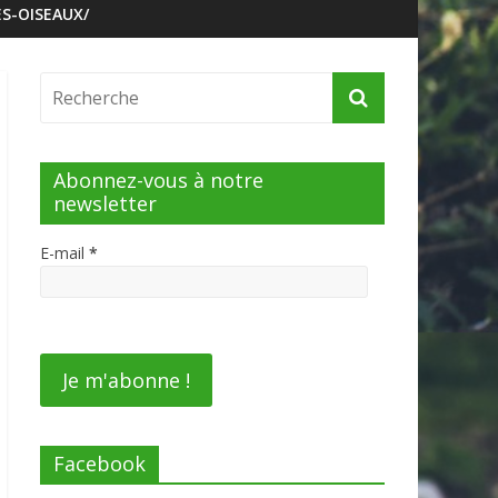
S-OISEAUX/
Abonnez-vous à notre
newsletter
E-mail
*
Facebook