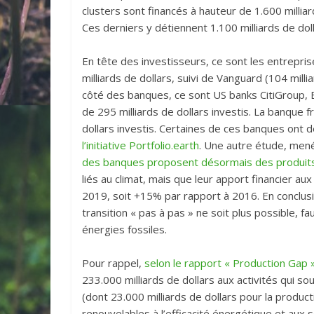
clusters sont financés à hauteur de 1.600 millia
Ces derniers y détiennent 1.100 milliards de dol
En tête des investisseurs, ce sont les entrepri
milliards de dollars, suivi de Vanguard (104 milli
côté des banques, ce sont US banks CitiGroup,
de 295 milliards de dollars investis. La banque 
dollars investis. Certaines de ces banques ont 
l’initiative Portfolio.earth
. Une autre étude, mené
des banques proposent désormais des produits 
liés au climat, mais que leur apport financier au
2019, soit +15% par rapport à 2016. En conclus
transition « pas à pas » ne soit plus possible,
énergies fossiles.
Pour rappel,
selon le rapport « Production Gap 
233.000 milliards de dollars aux activités qui s
(dont 23.000 milliards de dollars pour la product
renouvelables à l’efficacité énergétique et aux