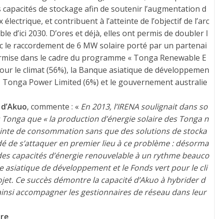
 capacités de stockage afin de soutenir l’augmentation d
électrique, et contribuent à l’atteinte de l’objectif de l’arc
e d’ici 2030. D’ores et déjà, elles ont permis de doubler l
ec le raccordement de 6 MW solaire porté par un partenai
é permise dans le cadre du programme « Tonga Renewable E
 pour le climat (56%), la Banque asiatique de développemen
, Tonga Power Limited (6%) et le gouvernement australie
e d’Akuo
, commente : «
En 2013, l’IRENA soulignait dans so
es Tonga que « la production d’énergie solaire des Tonga n
pointe de consommation sans que des solutions de stocka
idé de s’attaquer en premier lieu à ce problème : désorma
r des capacités d’énergie renouvelable à un rythme beauco
 asiatique de développement et le Fonds vert pour le cli
et. Ce succès démontre la capacité d’Akuo à hybrider d
ainsi accompagner les gestionnaires de réseau dans leur
ure