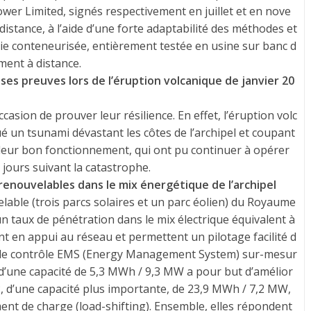
er Limited, signés respectivement en juillet et en nove
distance, à l’aide d’une forte adaptabilité des méthodes et
gie conteneurisée, entièrement testée en usine sur banc d
ement à distance.
t ses preuves lors de l’éruption volcanique de janvier 20
ccasion de prouver leur résilience. En effet, l’éruption volc
ué un tsunami dévastant les côtes de l’archipel et coupant
 leur bon fonctionnement, qui ont pu continuer à opérer
s jours suivant la catastrophe.
enouvelables dans le mix énergétique de l’archipel
lable (trois parcs solaires et un parc éolien) du Royaume
un taux de pénétration dans le mix électrique équivalent à
t en appui au réseau et permettent un pilotage facilité d
 de contrôle EMS (Energy Management System) sur-mesur
d’une capacité de 5,3 MWh / 9,3 MW a pour but d’amélior
 2, d’une capacité plus importante, de 23,9 MWh / 7,2 MW,
ent de charge (load-shifting). Ensemble, elles répondent