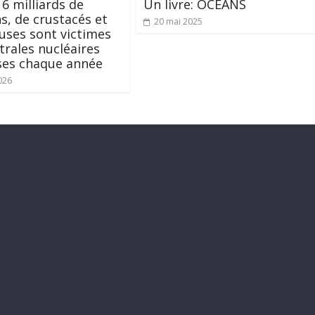
 6 milliards de
Un livre: OCEANS
s, de crustacés et
20 mai 2025
ses sont victimes
trales nucléaires
ses chaque année
026