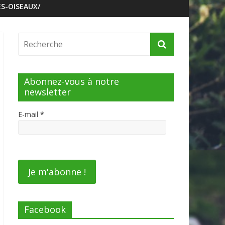
S-OISEAUX/
Abonnez-vous à notre
newsletter
E-mail
*
Facebook