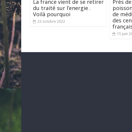
La france vient de se retirer
Près de
du traité sur l’energie .
poisson
Voilà pourquoi
de médu
des cen
23 octobre 2022
françai
15 juin 2