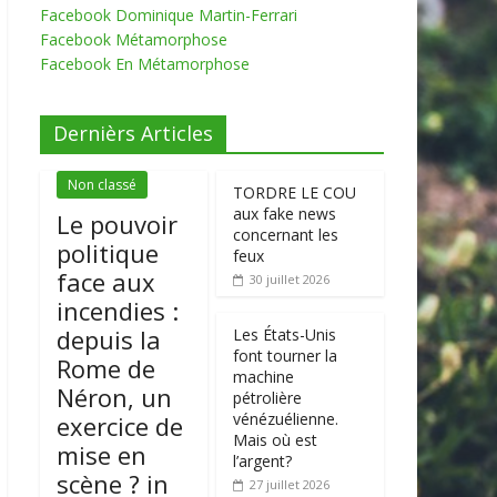
Facebook Dominique Martin-Ferrari
Facebook Métamorphose
Facebook En Métamorphose
Dernièrs Articles
Non classé
TORDRE LE COU
aux fake news
Le pouvoir
concernant les
politique
feux
face aux
30 juillet 2026
incendies :
depuis la
Les États-Unis
font tourner la
Rome de
machine
Néron, un
pétrolière
vénézuélienne.
exercice de
Mais où est
mise en
l’argent?
scène ? in
27 juillet 2026