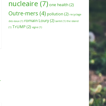
nucleaire
(7)
one health
(2)
Outre-mers
(4)
pollution
(2)
recyclage
romain Loury
(2)
des eaux
(1)
santé
(1)
the island
TrUMP
(2)
(1)
vigne
(1)
→