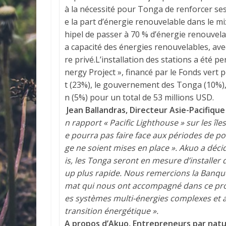
à la nécessité pour Tonga de renforcer ses
e la part d’énergie renouvelable dans le mix 
hipel de passer à 70 % d’énergie renouvelabl
a capacité des énergies renouvelables, av
re privé.L’installation des stations a ét
nergy Project », financé par le Fonds vert
t (23%), le gouvernement des Tonga (10%)
n (5%) pour un total de 53 millions USD.
Jean Ballandras, Directeur Asie-Pacifiqu
n rapport « Pacific Lighthouse » sur les îl
e pourra pas faire face aux périodes de 
ge ne soient mises en place ». Akuo a déc
is, les Tonga seront en mesure d’installe
up plus rapide. Nous remercions la Banque
mat qui nous ont accompagné dans ce proj
es systèmes multi-énergies complexes et 
transition énergétique ».
A propos d’Akuo, Entrepreneurs par nat