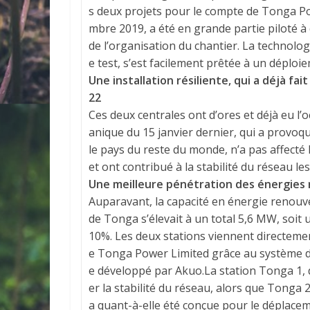
s deux projets pour le compte de Tonga Pow
mbre 2019, a été en grande partie piloté à 
de l’organisation du chantier. La technolo
e test, s’est facilement prêtée à un déploi
Une installation résiliente, qui a déjà fai
22
Ces deux centrales ont d’ores et déjà eu l’o
anique du 15 janvier dernier, qui a provoq
le pays du reste du monde, n’a pas affecté
et ont contribué à la stabilité du réseau le
Une meilleure pénétration des énergies r
Auparavant, la capacité en énergie renouve
de Tonga s’élevait à un total 5,6 MW, soit 
10%. Les deux stations viennent directemen
e Tonga Power Limited grâce au système
e développé par Akuo.La station Tonga 1, 
er la stabilité du réseau, alors que Tonga
a quant-à-elle été conçue pour le déplacem