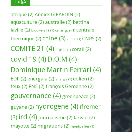
Tags
afrique
(2)
Annick GIRARDIN
(2)
aquaculture
(2)
australie
(2)
bettina
laville
(2)
centrale
biodiversité
(1)
camargue
(1)
chine
(3)
thermique
(2)
CNRS
(2)
climat
(1)
COMITE 21
(4)
corail
(2)
COP 24
(1)
covid 19
(4)
D.O.M
(4)
Dominique Martin Ferrari
(4)
EDF
(2)
energaia
(2)
eolien
(2)
energie
(1)
feux
(2)
FNE
(2)
françois Gemenne
(2)
gouvernance
(4)
greenpeace
(2)
hydrogene
(4)
ifremer
guyane
(2)
ird
(4)
(3)
journalisme
(2)
larivot
(2)
mayotte
(2)
migrations
(2)
montpellier
(1)