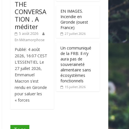
THE
CONVERSA
EN IMAGES.
Incendie en
TION . A
Gironde (ouest
méditer
France)
5 août 2026
27 juillet 2026
En Métamorphose
Un communiqué
Publié: 4 août
de la FRB: Il n’y
2026, 16:07 CEST
aura pas de
L’ESSENTIEL Le
souveraineté
27 juillet 2026,
alimentaire sans
Emmanuel
écosystèmes
fonctionnels
Macron s’est
rendu en Gironde
15 juillet 2026
pour saluer les
« forces