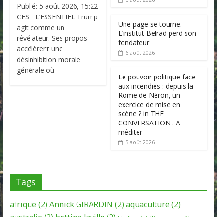
Publié: 5 août 2026, 15:22
CEST L’ESSENTIEL Trump
Une page se tourne.
agit comme un
L’institut Belrad perd son
révélateur. Ses propos
fondateur
accélèrent une
6 août 2026
désinhibition morale
générale où
Le pouvoir politique face
aux incendies : depuis la
Rome de Néron, un
exercice de mise en
scène ? in THE
CONVERSATION . A
méditer
5 août 2026
Tags
afrique
(2)
Annick GIRARDIN
(2)
aquaculture
(2)
australie
(2)
bettina laville
(2)