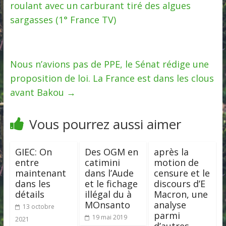
roulant avec un carburant tiré des algues
sargasses (1° France TV)
Nous n’avions pas de PPE, le Sénat rédige une
proposition de loi. La France est dans les clous
avant Bakou
→
Vous pourrez aussi aimer
GIEC: On
Des OGM en
après la
entre
catimini
motion de
maintenant
dans l’Aude
censure et le
dans les
et le fichage
discours d’E
détails
illégal du à
Macron, une
MOnsanto
analyse
13 octobre
parmi
19 mai 2019
2021
d’autres,