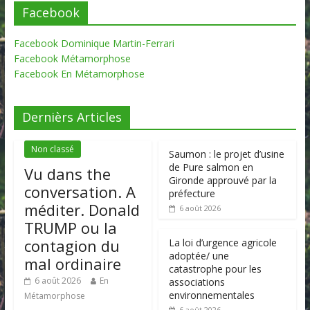
Facebook
Facebook Dominique Martin-Ferrari
Facebook Métamorphose
Facebook En Métamorphose
Dernièrs Articles
Non classé
Saumon : le projet d’usine
de Pure salmon en
Vu dans the
Gironde approuvé par la
conversation. A
préfecture
méditer. Donald
6 août 2026
TRUMP ou la
contagion du
La loi d’urgence agricole
adoptée/ une
mal ordinaire
catastrophe pour les
6 août 2026
En
associations
environnementales
Métamorphose
6 août 2026