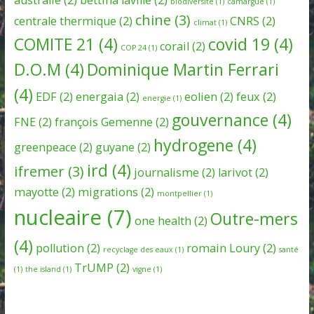
biodiversité
(1)
camargue
(1)
chine
(3)
centrale thermique
(2)
CNRS
(2)
climat
(1)
COMITE 21
(4)
covid 19
(4)
corail
(2)
COP 24
(1)
D.O.M
(4)
Dominique Martin Ferrari
(4)
EDF
(2)
energaia
(2)
eolien
(2)
feux
(2)
energie
(1)
gouvernance
(4)
FNE
(2)
françois Gemenne
(2)
hydrogene
(4)
greenpeace
(2)
guyane
(2)
ird
(4)
ifremer
(3)
journalisme
(2)
larivot
(2)
mayotte
(2)
migrations
(2)
montpellier
(1)
nucleaire
(7)
Outre-mers
one health
(2)
(4)
pollution
(2)
romain Loury
(2)
recyclage des eaux
(1)
santé
TrUMP
(2)
(1)
the island
(1)
vigne
(1)