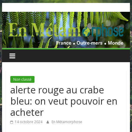
Skip
to
content
Non classé
alerte rouge au crabe
bleu: on veut pouvoir en
acheter
14 octobre 2024
En Métamorphose