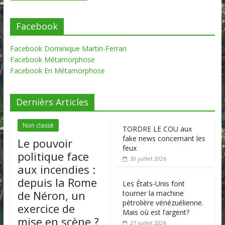
Facebook
Facebook Dominique Martin-Ferrari
Facebook Métamorphose
Facebook En Métamorphose
Dernièrs Articles
Non classé
TORDRE LE COU aux
fake news concernant les
Le pouvoir
feux
politique face
30 juillet 2026
aux incendies :
depuis la Rome
Les États-Unis font
de Néron, un
tourner la machine
pétrolière vénézuélienne.
exercice de
Mais où est l’argent?
mise en scène ?
27 juillet 2026