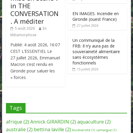
in THE
CONVERSATION
EN IMAGES. Incendie en
Gironde (ouest France)
. A méditer
27 juillet 2026
5 août 2026
En
Métamorphose
Un communiqué de la
Publié: 4 août 2026, 16:07
FRB: Il n’y aura pas de
CEST L’ESSENTIEL Le
souveraineté alimentaire
sans écosystèmes
27 juillet 2026, Emmanuel
fonctionnels
Macron s’est rendu en
15 juillet 2026
Gironde pour saluer les
« forces
Tags
afrique
(2)
Annick GIRARDIN
(2)
aquaculture
(2)
australie
(2)
bettina laville
(2)
biodiversité
(1)
camargue
(1)