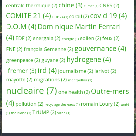
chine
(3)
centrale thermique
(2)
CNRS
(2)
climat
(1)
COMITE 21
(4)
covid 19
(4)
corail
(2)
COP 24
(1)
D.O.M
(4)
Dominique Martin Ferrari
(4)
EDF
(2)
energaia
(2)
eolien
(2)
feux
(2)
energie
(1)
gouvernance
(4)
FNE
(2)
françois Gemenne
(2)
hydrogene
(4)
greenpeace
(2)
guyane
(2)
ird
(4)
ifremer
(3)
journalisme
(2)
larivot
(2)
mayotte
(2)
migrations
(2)
montpellier
(1)
nucleaire
(7)
Outre-mers
one health
(2)
(4)
pollution
(2)
romain Loury
(2)
recyclage des eaux
(1)
santé
TrUMP
(2)
(1)
the island
(1)
vigne
(1)