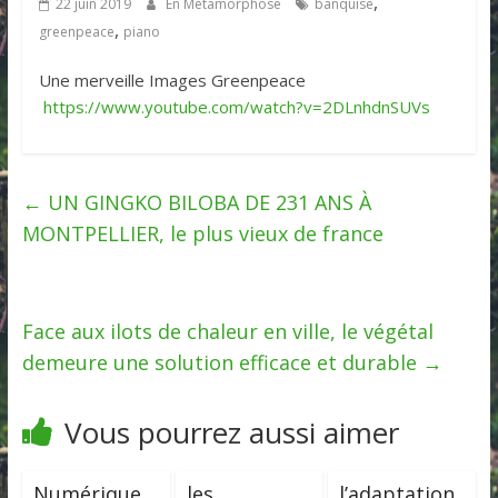
,
22 juin 2019
En Métamorphose
banquise
,
greenpeace
piano
Une merveille Images Greenpeace
https://www.youtube.com/watch?v=2DLnhdnSUVs
←
UN GINGKO BILOBA DE 231 ANS À
MONTPELLIER, le plus vieux de france
Face aux ilots de chaleur en ville, le végétal
demeure une solution efficace et durable
→
Vous pourrez aussi aimer
Numérique
les
l’adaptation