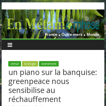
Skip
to
content
climat
Écologie
evenement
un piano sur la banquise:
greenpeace nous
sensibilise au
réchauffement