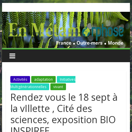
Skip
to
content
Activités
adaptation
Initiatives
Multigénérationnelles
vivant
Rendez vous le 18 sept à
la vIllette , Cité des
sciences, exposition BIO
INSPIREE