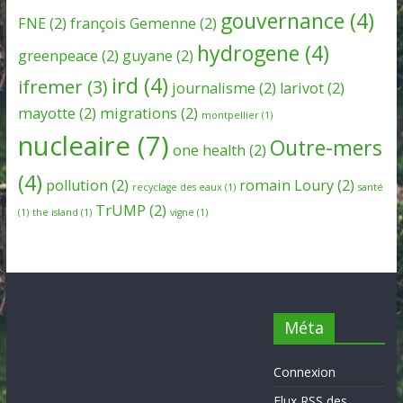
gouvernance
(4)
FNE
(2)
françois Gemenne
(2)
hydrogene
(4)
greenpeace
(2)
guyane
(2)
ird
(4)
ifremer
(3)
journalisme
(2)
larivot
(2)
mayotte
(2)
migrations
(2)
montpellier
(1)
nucleaire
(7)
Outre-mers
one health
(2)
(4)
pollution
(2)
romain Loury
(2)
recyclage des eaux
(1)
santé
TrUMP
(2)
(1)
the island
(1)
vigne
(1)
Méta
Connexion
Flux
RSS
des