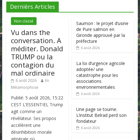
Dernièrs Articles
Non classé
Saumon : le projet d’usine
de Pure salmon en
Vu dans the
Gironde approuvé par la
conversation. A
préfecture
méditer. Donald
6 août 2026
TRUMP ou la
contagion du
La loi d’urgence agricole
adoptée/ une
mal ordinaire
catastrophe pour les
6 août 2026
En
associations
environnementales
Métamorphose
6 août 2026
Publié: 5 août 2026, 15:22
CEST L’ESSENTIEL Trump
Une page se tourne.
agit comme un
L’institut Belrad perd son
révélateur. Ses propos
fondateur
accélèrent une
6 août 2026
désinhibition morale
générale où