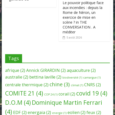
Le pouvoir politique face
aux incendies : depuis la
Rome de Néron, un
exercice de mise en
scène ? in THE
CONVERSATION . A
méditer
5 août 2026
Tags
afrique
(2)
Annick GIRARDIN
(2)
aquaculture
(2)
australie
(2)
bettina laville
(2)
biodiversité
(1)
camargue
(1)
chine
(3)
centrale thermique
(2)
CNRS
(2)
climat
(1)
COMITE 21
(4)
covid 19
(4)
corail
(2)
COP 24
(1)
D.O.M
(4)
Dominique Martin Ferrari
(4)
EDF
(2)
energaia
(2)
eolien
(2)
feux
(2)
energie
(1)