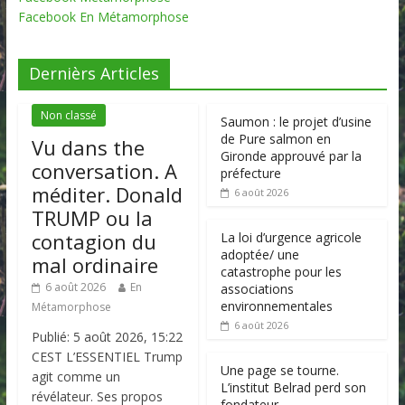
Facebook En Métamorphose
Dernièrs Articles
Non classé
Saumon : le projet d’usine
de Pure salmon en
Vu dans the
Gironde approuvé par la
conversation. A
préfecture
méditer. Donald
6 août 2026
TRUMP ou la
contagion du
La loi d’urgence agricole
adoptée/ une
mal ordinaire
catastrophe pour les
6 août 2026
En
associations
environnementales
Métamorphose
6 août 2026
Publié: 5 août 2026, 15:22
CEST L’ESSENTIEL Trump
Une page se tourne.
agit comme un
L’institut Belrad perd son
révélateur. Ses propos
fondateur