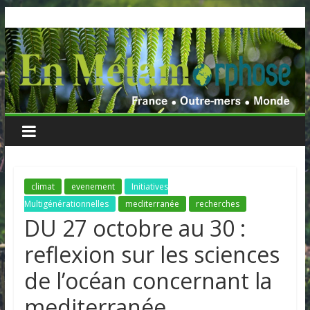
Skip
to
content
climat
evenement
Initiatives
Multigénérationnelles
mediterranée
recherches
DU 27 octobre au 30 :
reflexion sur les sciences
de l’océan concernant la
mediterranée