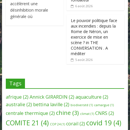
accélèrent une
6 août 2026
désinhibition morale
générale où
Le pouvoir politique face
aux incendies : depuis la
Rome de Néron, un
exercice de mise en
scène ? in THE
CONVERSATION . A
méditer
5 août 2026
Tags
afrique
(2)
Annick GIRARDIN
(2)
aquaculture
(2)
australie
(2)
bettina laville
(2)
biodiversité
(1)
camargue
(1)
chine
(3)
centrale thermique
(2)
CNRS
(2)
climat
(1)
COMITE 21
(4)
covid 19
(4)
corail
(2)
COP 24
(1)