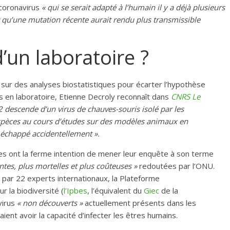
 coronavirus
« qui se serait adapté à l’humain il y a déjà plusieurs
 et qu’une mutation récente aurait rendu plus transmissible
’un laboratoire ?
r sur des analyses biostatistiques pour écarter l’hypothèse
us en laboratoire, Etienne Decroly reconnaît dans
CNRS Le
2 descende d’un virus de chauves-souris isolé par les
s espèces au cours d’études sur des modèles animaux en
te échappé accidentellement ».
fiques ont la ferme intention de mener leur enquête à son terme
ntes, plus mortelles et plus coûteuses »
redoutées par l’ONU.
 par 22 experts internationaux, la Plateforme
r la biodiversité (
l’Ipbes
, l’équivalent du
Giec
de la
virus
« non découverts »
actuellement présents dans les
ent avoir la capacité d’infecter les êtres humains.