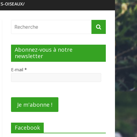
S-OISEAUX/
Abonnez-vous à notre
newsletter
E-mail
*
Facebook