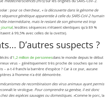
vue
médecine/sciences (m/s)
sur les origines du SARS-CoV-2.
lar : pour ce chercheur,
« la découverte dans le génome de
te séquence génétique apparentée à celle du SARS-CoV-2 humain
 hôte intermédiaire, mais le restant de son génome est trop
 journal
,
lesdites séquences n’étaient identiques qu’à 89 %
taient à 99,5% avec celles de la civette).
ats… D’autres suspects ?
 décès d’
1,2 million de personnes
dans le monde depuis le début
rieux virus – génétiquement très proche de souches qui ne se
 – a-t-il franchi la barrière d’espèce ? Car à ce jour, aucune
roptères à l’homme n’a été démontrée.
s mécanismes de recombinaison des virus animaux ayant permis
econnaît le virologue.
Pour comprendre sa genèse, il est donc
ons chez des espèces sauvages ou domestiques. »
Comme le porc, la