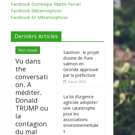
Facebook Dominique Martin-Ferrari
Facebook Métamorphose
Facebook En Métamorphose
Dernièrs Articles
Non classé
Saumon : le projet
d’usine de Pure
Vu dans
salmon en
the
Gironde approuvé
conversati
par la préfecture
6 août 2026
on. A
méditer.
La loi d’urgence
Donald
agricole adoptée/
TRUMP ou
une catastrophe
pour les
la
associations
contagion
environnementale
du mal
s