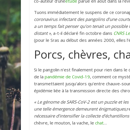
co-auteur d’une
étude
parue en août dans la re
Tuons immédiatement le suspens de ce coronapo
coronavirus infectant des pangolins d’une cour
a un temps fait penser qu’on tenait un possible
distant »,
a-t-il déclaré fin octobre dans
CNRS Le
(pour le Sras au début des années 2000, elles l’é
Porcs, chèvres, ch
Si le pangolin n’est finalement pour rien dans le
de la
pandémie de Covid-19
, comment ce mysté
transmettaient jusqu’alors qu’entre chauve-souris
épidémie liée à la transmission directe des chi
« Le génome de SARS-CoV-2 est un puzzle et le
une telle émergence demeurent énigmatiques,
r
nécessaire d’intensifier la collecte d’échantill
chèvre, le mouton, la vache, le
chat
…