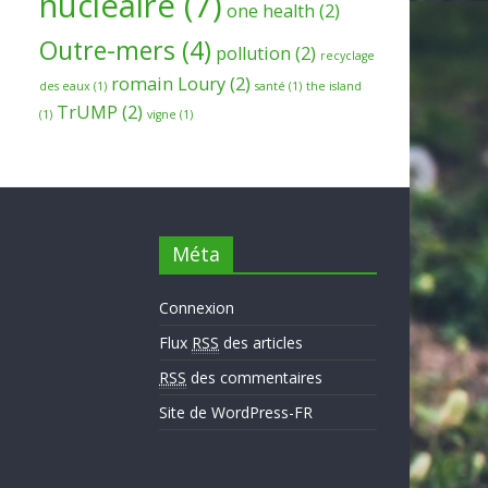
nucleaire
(7)
one health
(2)
Outre-mers
(4)
pollution
(2)
recyclage
romain Loury
(2)
des eaux
(1)
santé
(1)
the island
TrUMP
(2)
(1)
vigne
(1)
Méta
Connexion
Flux
RSS
des articles
RSS
des commentaires
Site de WordPress-FR