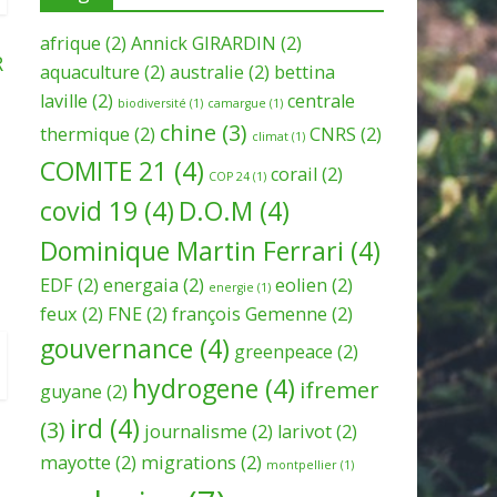
afrique
(2)
Annick GIRARDIN
(2)
R
aquaculture
(2)
australie
(2)
bettina
laville
(2)
centrale
biodiversité
(1)
camargue
(1)
chine
(3)
thermique
(2)
CNRS
(2)
climat
(1)
COMITE 21
(4)
corail
(2)
COP 24
(1)
covid 19
(4)
D.O.M
(4)
Dominique Martin Ferrari
(4)
EDF
(2)
energaia
(2)
eolien
(2)
energie
(1)
feux
(2)
FNE
(2)
françois Gemenne
(2)
gouvernance
(4)
greenpeace
(2)
hydrogene
(4)
ifremer
guyane
(2)
ird
(4)
(3)
journalisme
(2)
larivot
(2)
mayotte
(2)
migrations
(2)
montpellier
(1)