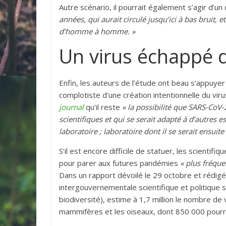
Autre scénario, il pourrait également s’agir d’un
années, qui aurait circulé jusqu’ici à bas bruit,
d’homme à homme. »
Un virus échappé d
Enfin, les auteurs de l’étude ont beau s’appuye
complotiste d’une création intentionnelle du vir
journal
qu’il reste
« la possibilité que SARS-CoV-
scientifiques et qui se serait adapté à d’autre
laboratoire ; laboratoire dont il se serait ensui
S’il est encore difficile de statuer, les scienti
pour parer aux futures pandémies
« plus fréque
Dans un rapport dévoilé le 29 octobre et rédigé
intergouvernementale scientifique et politique su
biodiversité), estime à 1,7 million le nombre de 
mammifères et les oiseaux, dont 850 000 pourrai