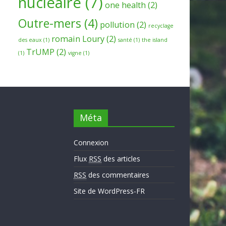
nucleaire
(7)
one health
(2)
Outre-mers
(4)
pollution
(2)
recyclage
romain Loury
(2)
des eaux
(1)
santé
(1)
the island
TrUMP
(2)
(1)
vigne
(1)
Méta
Connexion
Flux
RSS
des articles
RSS
des commentaires
Site de WordPress-FR