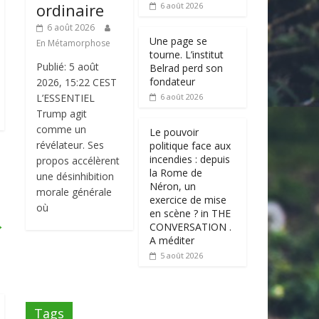
ordinaire
6 août 2026
6 août 2026
Une page se
En Métamorphose
tourne. L’institut
Publié: 5 août
Belrad perd son
fondateur
2026, 15:22 CEST
L’ESSENTIEL
6 août 2026
Trump agit
comme un
Le pouvoir
révélateur. Ses
politique face aux
incendies : depuis
propos accélèrent
la Rome de
une désinhibition
Néron, un
morale générale
exercice de mise
où
en scène ? in THE
→
CONVERSATION .
A méditer
5 août 2026
Tags