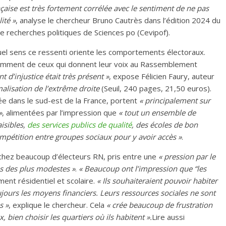
nçaise est très fortement corrélée avec le sentiment de ne pas
ité »
, analyse le chercheur Bruno Cautrès dans l’édition 2024 du
e recherches politiques de Sciences po (Cevipof).
quel sens ce ressenti oriente les comportements électoraux.
notamment de ceux qui donnent leur voix au Rassemblement
 d’injustice était très présent »
,
expose Félicien Faury, auteur
malisation de l’extrême droite
(Seuil, 240 pages, 21,50 euros).
e dans le sud-est de la France, portent
« principalement sur
»
, alimentées par l’impression que
« tout un ensemble de
isibles,
des services publics de qualité
, des écoles de bon
mpétition entre groupes sociaux pour y avoir accès »
.
hez beaucoup d’électeurs RN, pris entre une
« pression par le
as des plus modestes »
.
« Beaucoup ont l’impression que “les
ment résidentiel et scolaire.
« Ils souhaiteraient pouvoir habiter
toujours les moyens financiers. Leurs ressources sociales ne sont
s »
, explique le chercheur. Cela
« crée beaucoup de frustration
, bien choisir les quartiers où ils habitent ».
Lire aussi