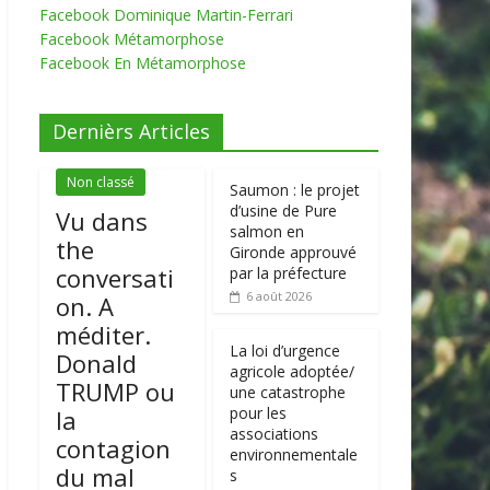
Facebook Dominique Martin-Ferrari
Facebook Métamorphose
Facebook En Métamorphose
Dernièrs Articles
Non classé
Saumon : le projet
d’usine de Pure
Vu dans
salmon en
the
Gironde approuvé
conversati
par la préfecture
6 août 2026
on. A
méditer.
La loi d’urgence
Donald
agricole adoptée/
TRUMP ou
une catastrophe
pour les
la
associations
contagion
environnementale
du mal
s