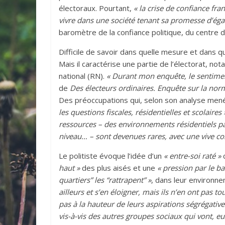
électoraux. Pourtant,
« la crise de confiance fra
vivre dans une société tenant sa promesse d’égal
baromètre de la confiance politique, du centre d
Difficile de savoir dans quelle mesure et dans 
Mais il caractérise une partie de l’électorat, 
national (RN).
« Durant mon enquête, le sentiment
de
Des électeurs ordinaires. Enquête sur la nor
Des préoccupations qui, selon son analyse mené
les questions fiscales, résidentielles et scolaires 
ressources – des environnements résidentiels pa
niveau… – sont devenues rares, avec une vive co
Le politiste évoque l’idée d’un
« entre-soi raté »
c
haut »
des plus aisés et une
« pression par le b
quartiers” les “rattrapent”
»
, dans leur environne
ailleurs et s’en éloigner, mais ils n’en ont pas 
pas à la hauteur de leurs aspirations ségrégative
vis-à-vis des autres groupes sociaux qui vont, eux