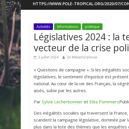
HTTPS://WWW.POLE-TROPICAL.ORG/2020/07/CON
Activités
Informations
politique
Législatives 2024 : la t
vecteur de la crise pol
3 juillet 2024
En Métamorphose
« Questions de campagne ». Si les inégalités so
législatives, le sentiment d’injustice est pré
national. Au cœur de la vie des Français, la ségré
aisés, subie par les autres.
Par
Sylvie Lecherbonnier
et
Eléa Pommiers
Publ
Des inégalités sociales qui traversent la France,
scandent la campagne législative, dominée par l
plus dans la liste des thèmes que les enquêtes 