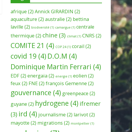
afrique
(2)
Annick GIRARDIN
(2)
aquaculture
(2)
australie
(2)
bettina
laville
(2)
centrale
biodiversité
(1)
camargue
(1)
chine
(3)
thermique
(2)
CNRS
(2)
climat
(1)
COMITE 21
(4)
corail
(2)
COP 24
(1)
covid 19
(4)
D.O.M
(4)
Dominique Martin Ferrari
(4)
EDF
(2)
energaia
(2)
eolien
(2)
energie
(1)
feux
(2)
FNE
(2)
françois Gemenne
(2)
gouvernance
(4)
greenpeace
(2)
hydrogene
(4)
ifremer
guyane
(2)
ird
(4)
(3)
journalisme
(2)
larivot
(2)
mayotte
(2)
migrations
(2)
montpellier
(1)