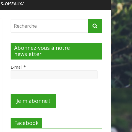
S-OISEAUX/
Abonnez-vous à notre
newsletter
E-mail
*
Facebook