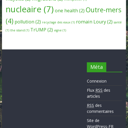
nucleaire
(7)
Outre-mers
one health
(2)
(4)
pollution
(2)
romain Loury
(2)
recyclage des eaux
(1)
santé
TrUMP
(2)
(1)
the island
(1)
vigne
(1)
Méta
Connexion
Flux
RSS
des
articles
RSS
des
commentaires
Site de
WordPress-FR