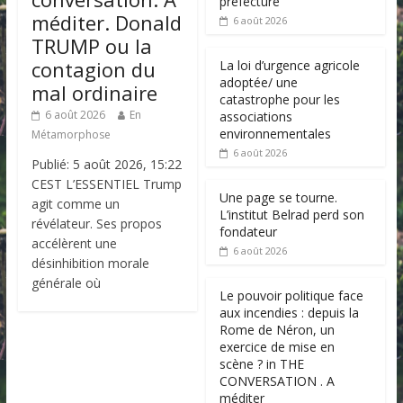
préfecture
méditer. Donald
6 août 2026
TRUMP ou la
contagion du
La loi d’urgence agricole
adoptée/ une
mal ordinaire
catastrophe pour les
6 août 2026
En
associations
environnementales
Métamorphose
6 août 2026
Publié: 5 août 2026, 15:22
CEST L’ESSENTIEL Trump
Une page se tourne.
agit comme un
L’institut Belrad perd son
révélateur. Ses propos
fondateur
accélèrent une
6 août 2026
désinhibition morale
générale où
Le pouvoir politique face
aux incendies : depuis la
Rome de Néron, un
exercice de mise en
scène ? in THE
CONVERSATION . A
méditer