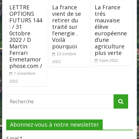
LETTRE
La france
La France
OPTIONS
vient de se
trés
FUTURS 144
retirer du
mauvaise
: / 31
traité sur
élève
0ctobre
l’energie .
européenne
2022 / D
Voilà
d’une
Martin
pourquoi
agriculture
Ferrari
plus verte
23 octobre
Enmetamor
9 juin 2022
2022
phose.com /
1 novembre
2022
Abonnez-vous à notre newsletter
E-mail
*