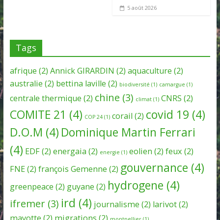
5 août 2026
Tags
afrique
(2)
Annick GIRARDIN
(2)
aquaculture
(2)
australie
(2)
bettina laville
(2)
biodiversité
(1)
camargue
(1)
chine
(3)
centrale thermique
(2)
CNRS
(2)
climat
(1)
COMITE 21
(4)
covid 19
(4)
corail
(2)
COP 24
(1)
D.O.M
(4)
Dominique Martin Ferrari
(4)
EDF
(2)
energaia
(2)
eolien
(2)
feux
(2)
energie
(1)
gouvernance
(4)
FNE
(2)
françois Gemenne
(2)
hydrogene
(4)
greenpeace
(2)
guyane
(2)
ird
(4)
ifremer
(3)
journalisme
(2)
larivot
(2)
mayotte
(2)
migrations
(2)
montpellier
(1)