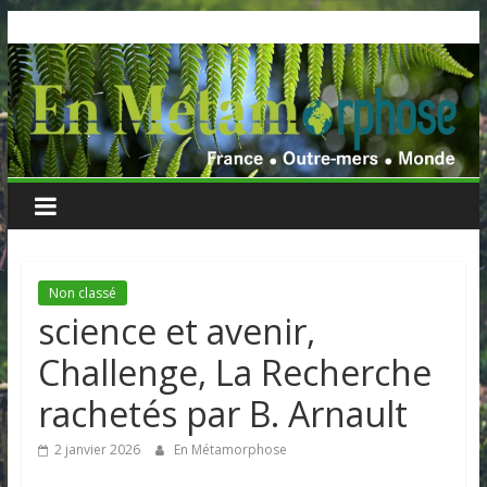
Skip
to
content
Non classé
science et avenir,
Challenge, La Recherche
rachetés par B. Arnault
2 janvier 2026
En Métamorphose