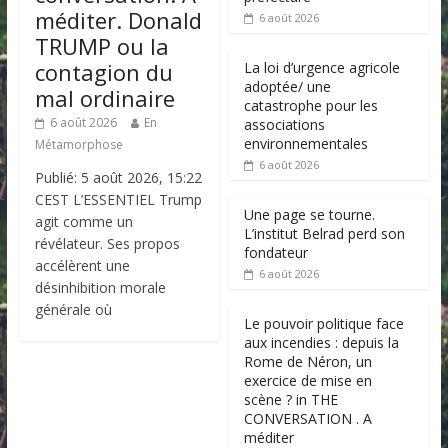
méditer. Donald
6 août 2026
TRUMP ou la
contagion du
La loi d’urgence agricole
adoptée/ une
mal ordinaire
catastrophe pour les
6 août 2026
En
associations
environnementales
Métamorphose
6 août 2026
Publié: 5 août 2026, 15:22
CEST L’ESSENTIEL Trump
Une page se tourne.
agit comme un
L’institut Belrad perd son
révélateur. Ses propos
fondateur
accélèrent une
6 août 2026
désinhibition morale
générale où
Le pouvoir politique face
aux incendies : depuis la
Rome de Néron, un
exercice de mise en
scène ? in THE
CONVERSATION . A
méditer