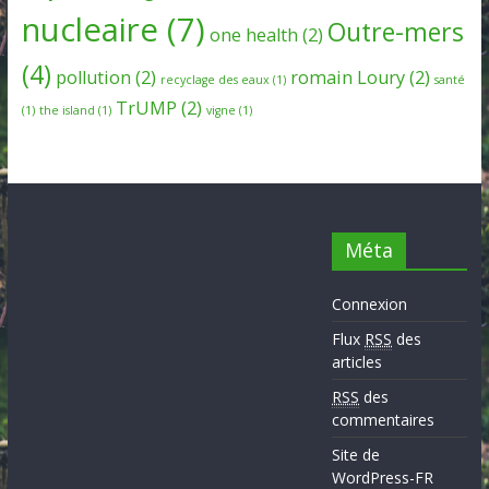
nucleaire
(7)
Outre-mers
one health
(2)
(4)
pollution
(2)
romain Loury
(2)
recyclage des eaux
(1)
santé
TrUMP
(2)
(1)
the island
(1)
vigne
(1)
Méta
Connexion
Flux
RSS
des
articles
RSS
des
commentaires
Site de
WordPress-FR