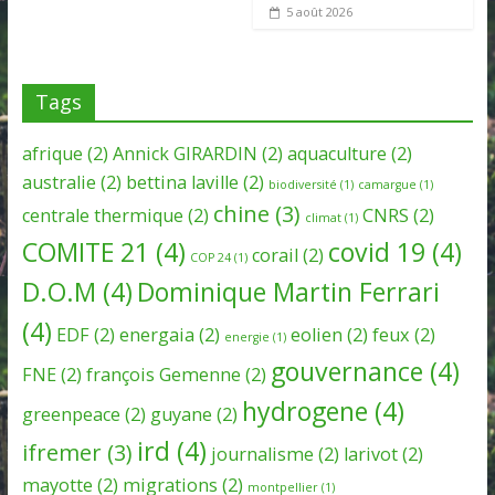
5 août 2026
Tags
afrique
(2)
Annick GIRARDIN
(2)
aquaculture
(2)
australie
(2)
bettina laville
(2)
biodiversité
(1)
camargue
(1)
chine
(3)
centrale thermique
(2)
CNRS
(2)
climat
(1)
COMITE 21
(4)
covid 19
(4)
corail
(2)
COP 24
(1)
D.O.M
(4)
Dominique Martin Ferrari
(4)
EDF
(2)
energaia
(2)
eolien
(2)
feux
(2)
energie
(1)
gouvernance
(4)
FNE
(2)
françois Gemenne
(2)
hydrogene
(4)
greenpeace
(2)
guyane
(2)
ird
(4)
ifremer
(3)
journalisme
(2)
larivot
(2)
mayotte
(2)
migrations
(2)
montpellier
(1)