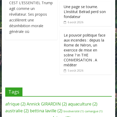
CEST L’ESSENTIEL Trump
Une page se tourne.
agit comme un
L’institut Belrad perd son
révélateur. Ses propos
fondateur
accélèrent une
6 août 2026
désinhibition morale
générale où
Le pouvoir politique face
aux incendies : depuis la
Rome de Néron, un
exercice de mise en
scène ? in THE
CONVERSATION . A
méditer
5 août 2026
Tags
afrique
(2)
Annick GIRARDIN
(2)
aquaculture
(2)
australie
(2)
bettina laville
(2)
biodiversité
(1)
camargue
(1)