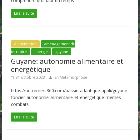
comprendre qu’il faut du temps
Lire la suite
Alimentation
aménagement du
territoire
energie
guyane
Guyane: autonomie alimentaire et
energétique
31 octobre 2023
En Métamorphose
https://outremers360.com/bassin-atlantique-appli/guyane-
foncier-autonomie-alimentaire-et-energetique-memes-
combats
Lire la suite