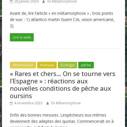
28 janvier 2024
En Métamorphose
Avant de, lire l’article « en métamorphose » , trois points
de vue: : 1) atlantico martin Guerri CIA, vision americaine,
2)
Lire la suite
Alimentation
Animaux
Écologie
pêche
« Rares et chers… On se tourne vers
l’Espagne » : réactions aux
nouvelles conditions de pêche aux
oursins
4 novembre 2023
En Métamorphose
Enfin des bonnes mesures. Lespêcheurs eux mêmes
deviennent des adeptes des quotas. Commencerait on à