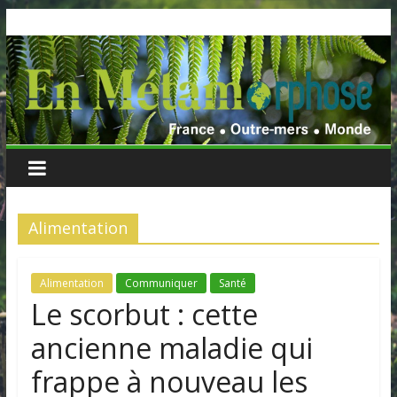
Skip
to
content
Alimentation
Alimentation
Communiquer
Santé
Le scorbut : cette
ancienne maladie qui
frappe à nouveau les