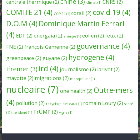
chine
(3)
centrale thermique
(2)
CNRS
(2)
climat
(1)
COMITE 21
(4)
covid 19
(4)
corail
(2)
COP 24
(1)
D.O.M
(4)
Dominique Martin Ferrari
(4)
EDF
(2)
energaia
(2)
eolien
(2)
feux
(2)
energie
(1)
gouvernance
(4)
FNE
(2)
françois Gemenne
(2)
hydrogene
(4)
greenpeace
(2)
guyane
(2)
ird
(4)
ifremer
(3)
journalisme
(2)
larivot
(2)
mayotte
(2)
migrations
(2)
montpellier
(1)
nucleaire
(7)
Outre-mers
one health
(2)
(4)
pollution
(2)
romain Loury
(2)
recyclage des eaux
(1)
santé
TrUMP
(2)
(1)
the island
(1)
vigne
(1)