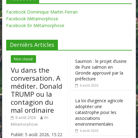
Facebook Dominique Martin-Ferrari
Facebook Métamorphose
Facebook En Métamorphose
Dernièrs Articles
Non classé
Saumon : le projet d’usine
de Pure salmon en
Vu dans the
Gironde approuvé par la
conversation. A
préfecture
méditer. Donald
6 août 2026
TRUMP ou la
contagion du
La loi d’urgence agricole
adoptée/ une
mal ordinaire
catastrophe pour les
6 août 2026
En
associations
environnementales
Métamorphose
6 août 2026
Publié: 5 août 2026, 15:22