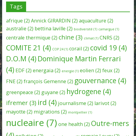
Tags
afrique
(2)
Annick GIRARDIN
(2)
aquaculture
(2)
australie
(2)
bettina laville
(2)
biodiversité
(1)
camargue
(1)
chine
(3)
centrale thermique
(2)
CNRS
(2)
climat
(1)
COMITE 21
(4)
covid 19
(4)
corail
(2)
COP 24
(1)
D.O.M
(4)
Dominique Martin Ferrari
(4)
EDF
(2)
energaia
(2)
eolien
(2)
feux
(2)
energie
(1)
gouvernance
(4)
FNE
(2)
françois Gemenne
(2)
hydrogene
(4)
greenpeace
(2)
guyane
(2)
ird
(4)
ifremer
(3)
journalisme
(2)
larivot
(2)
mayotte
(2)
migrations
(2)
montpellier
(1)
nucleaire
(7)
Outre-mers
one health
(2)
(4)
pollution
(2)
romain Loury
(2)