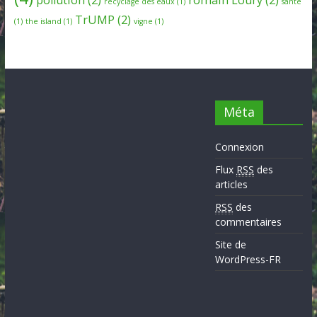
recyclage des eaux
(1)
santé
TrUMP
(2)
(1)
the island
(1)
vigne
(1)
Méta
Connexion
Flux
RSS
des
articles
RSS
des
commentaires
Site de
WordPress-FR