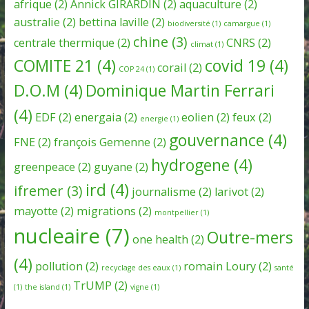
afrique
(2)
Annick GIRARDIN
(2)
aquaculture
(2)
australie
(2)
bettina laville
(2)
biodiversité
(1)
camargue
(1)
chine
(3)
centrale thermique
(2)
CNRS
(2)
climat
(1)
COMITE 21
(4)
covid 19
(4)
corail
(2)
COP 24
(1)
D.O.M
(4)
Dominique Martin Ferrari
(4)
EDF
(2)
energaia
(2)
eolien
(2)
feux
(2)
energie
(1)
gouvernance
(4)
FNE
(2)
françois Gemenne
(2)
hydrogene
(4)
greenpeace
(2)
guyane
(2)
ird
(4)
ifremer
(3)
journalisme
(2)
larivot
(2)
mayotte
(2)
migrations
(2)
montpellier
(1)
nucleaire
(7)
Outre-mers
one health
(2)
(4)
pollution
(2)
romain Loury
(2)
recyclage des eaux
(1)
santé
TrUMP
(2)
(1)
the island
(1)
vigne
(1)