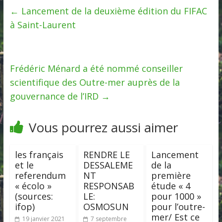
←
Lancement de la deuxième édition du FIFAC
à Saint-Laurent
Frédéric Ménard a été nommé conseiller
scientifique des Outre-mer auprès de la
gouvernance de l’IRD
→
Vous pourrez aussi aimer
les français
RENDRE LE
Lancement
et le
DESSALEME
de la
referendum
NT
première
« écolo »
RESPONSAB
étude « 4
(sources:
LE:
pour 1000 »
ifop)
OSMOSUN
pour l’outre-
mer/ Est ce
19 janvier 2021
7 septembre