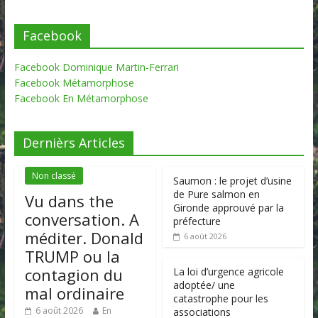
Facebook
Facebook Dominique Martin-Ferrari
Facebook Métamorphose
Facebook En Métamorphose
Dernièrs Articles
Non classé
Saumon : le projet d’usine
de Pure salmon en
Vu dans the
Gironde approuvé par la
conversation. A
préfecture
méditer. Donald
6 août 2026
TRUMP ou la
contagion du
La loi d’urgence agricole
adoptée/ une
mal ordinaire
catastrophe pour les
6 août 2026
En
associations