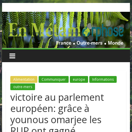
Skip
to
content
Alimentation
Communiquer
europe
Informations
outre-mers
victoire au parlement
européen: grâce à
younous omarjee les
RUP ont gagné