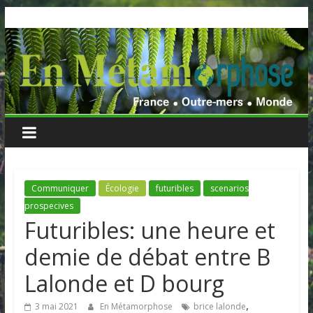
Skip
to
content
Communiquer
Écologie
futuribles
scenarios
prospecives
Futuribles: une heure et
demie de débat entre B
Lalonde et D bourg
,
3 mai 2021
En Métamorphose
brice lalonde