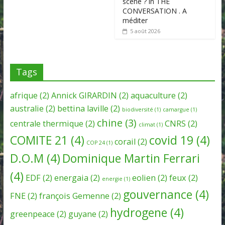
scène ? in THE
CONVERSATION . A
méditer
5 août 2026
Tags
afrique
(2)
Annick GIRARDIN
(2)
aquaculture
(2)
australie
(2)
bettina laville
(2)
biodiversité
(1)
camargue
(1)
chine
(3)
centrale thermique
(2)
CNRS
(2)
climat
(1)
COMITE 21
(4)
covid 19
(4)
corail
(2)
COP 24
(1)
D.O.M
(4)
Dominique Martin Ferrari
(4)
EDF
(2)
energaia
(2)
eolien
(2)
feux
(2)
energie
(1)
gouvernance
(4)
FNE
(2)
françois Gemenne
(2)
hydrogene
(4)
greenpeace
(2)
guyane
(2)