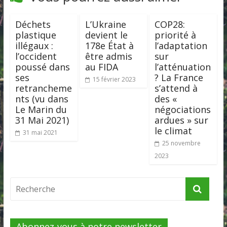
Déchets
L’Ukraine
COP28:
plastique
devient le
priorité à
illégaux :
178e État à
l’adaptation
l’occident
être admis
sur
poussé dans
au FIDA
l’atténuation
ses
? La France
15 février 2023
retrancheme
s’attend à
nts (vu dans
des «
Le Marin du
négociations
31 Mai 2021)
ardues » sur
le climat
31 mai 2021
25 novembre
2023
Abonnez-vous à notre newsletter