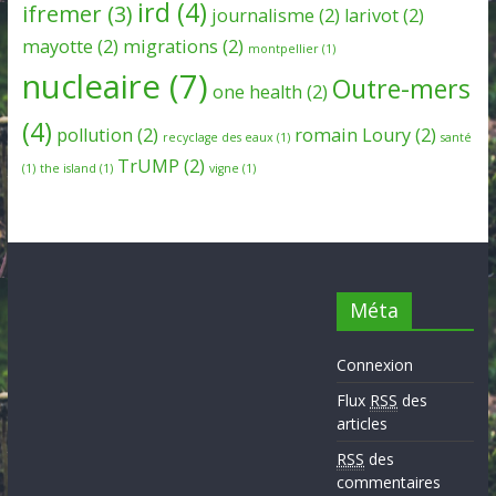
ird
(4)
ifremer
(3)
journalisme
(2)
larivot
(2)
mayotte
(2)
migrations
(2)
montpellier
(1)
nucleaire
(7)
Outre-mers
one health
(2)
(4)
pollution
(2)
romain Loury
(2)
recyclage des eaux
(1)
santé
TrUMP
(2)
(1)
the island
(1)
vigne
(1)
Méta
Connexion
Flux
RSS
des
articles
RSS
des
commentaires