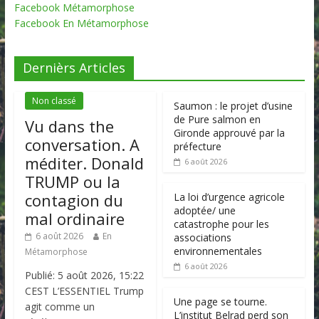
Facebook Métamorphose
Facebook En Métamorphose
Dernièrs Articles
Non classé
Saumon : le projet d’usine
de Pure salmon en
Vu dans the
Gironde approuvé par la
conversation. A
préfecture
méditer. Donald
6 août 2026
TRUMP ou la
contagion du
La loi d’urgence agricole
adoptée/ une
mal ordinaire
catastrophe pour les
6 août 2026
En
associations
environnementales
Métamorphose
6 août 2026
Publié: 5 août 2026, 15:22
CEST L’ESSENTIEL Trump
Une page se tourne.
agit comme un
L’institut Belrad perd son