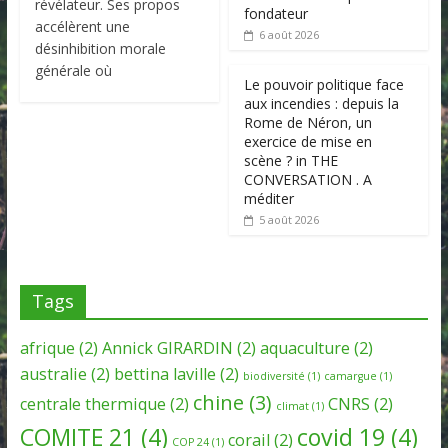
révélateur. Ses propos
fondateur
accélèrent une
6 août 2026
désinhibition morale
générale où
Le pouvoir politique face
aux incendies : depuis la
Rome de Néron, un
exercice de mise en
scène ? in THE
CONVERSATION . A
méditer
5 août 2026
Tags
afrique
(2)
Annick GIRARDIN
(2)
aquaculture
(2)
australie
(2)
bettina laville
(2)
biodiversité
(1)
camargue
(1)
chine
(3)
centrale thermique
(2)
CNRS
(2)
climat
(1)
COMITE 21
(4)
covid 19
(4)
corail
(2)
COP 24
(1)