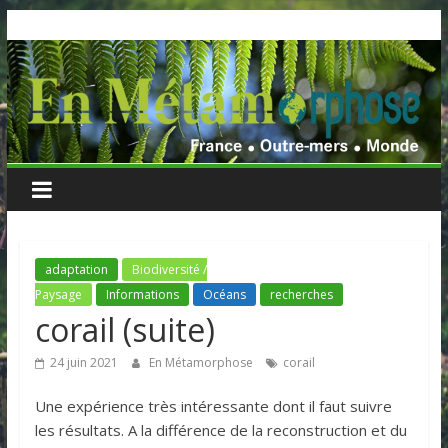
Skip
to
content
adaptation
Biodiversité /
Paysage
Informations
Océans
recherches
corail (suite)
24 juin 2021
En Métamorphose
corail
Une expérience très intéressante dont il faut suivre
les résultats. A la différence de la reconstruction et du