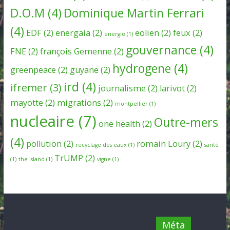
D.O.M
(4)
Dominique Martin Ferrari
(4)
EDF
(2)
energaia
(2)
eolien
(2)
feux
(2)
energie
(1)
gouvernance
(4)
FNE
(2)
françois Gemenne
(2)
hydrogene
(4)
greenpeace
(2)
guyane
(2)
ird
(4)
ifremer
(3)
journalisme
(2)
larivot
(2)
mayotte
(2)
migrations
(2)
montpellier
(1)
nucleaire
(7)
Outre-mers
one health
(2)
(4)
pollution
(2)
romain Loury
(2)
recyclage des eaux
(1)
santé
TrUMP
(2)
(1)
the island
(1)
vigne
(1)
Méta