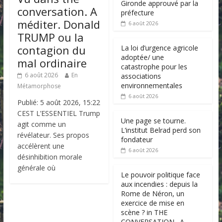
Gironde approuvé par la
conversation. A
préfecture
méditer. Donald
6 août 2026
TRUMP ou la
contagion du
La loi d’urgence agricole
adoptée/ une
mal ordinaire
catastrophe pour les
6 août 2026
En
associations
environnementales
Métamorphose
6 août 2026
Publié: 5 août 2026, 15:22
CEST L’ESSENTIEL Trump
Une page se tourne.
agit comme un
L’institut Belrad perd son
révélateur. Ses propos
fondateur
accélèrent une
6 août 2026
désinhibition morale
générale où
Le pouvoir politique face
aux incendies : depuis la
Rome de Néron, un
exercice de mise en
scène ? in THE
CONVERSATION . A