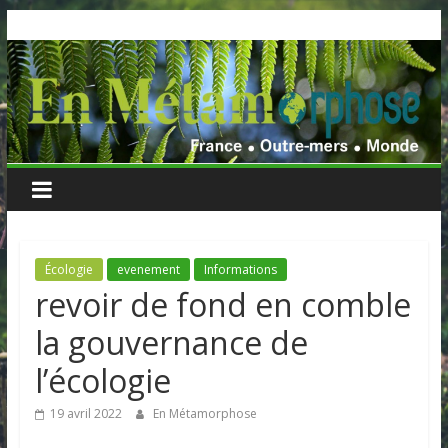
Skip
to
content
Écologie
evenement
Informations
revoir de fond en comble
la gouvernance de
l’écologie
19 avril 2022
En Métamorphose