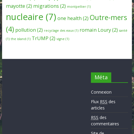
mayotte
(2)
migrations
(2)
montpellier
(1)
nucleaire
(7)
Outre-mers
one health
(2)
(4)
pollution
(2)
romain Loury
(2)
recyclage des eaux
(1)
santé
TrUMP
(2)
(1)
the island
(1)
vigne
(1)
Méta
Connexion
Flux
RSS
des
articles
RSS
des
commentaires
Site de