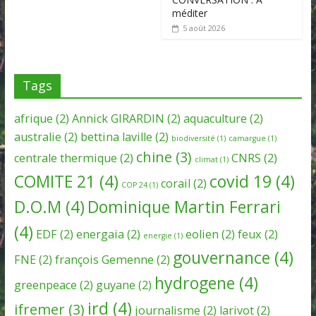
méditer
5 août 2026
Tags
afrique
(2)
Annick GIRARDIN
(2)
aquaculture
(2)
australie
(2)
bettina laville
(2)
biodiversité
(1)
camargue
(1)
chine
(3)
centrale thermique
(2)
CNRS
(2)
climat
(1)
COMITE 21
(4)
covid 19
(4)
corail
(2)
COP 24
(1)
D.O.M
(4)
Dominique Martin Ferrari
(4)
EDF
(2)
energaia
(2)
eolien
(2)
feux
(2)
energie
(1)
gouvernance
(4)
FNE
(2)
françois Gemenne
(2)
hydrogene
(4)
greenpeace
(2)
guyane
(2)
ird
(4)
ifremer
(3)
journalisme
(2)
larivot
(2)