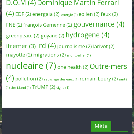
D.O.M
(4)
Dominique Martin Ferrari
(4)
EDF
(2)
energaia
(2)
eolien
(2)
feux
(2)
energie
(1)
gouvernance
(4)
FNE
(2)
françois Gemenne
(2)
hydrogene
(4)
greenpeace
(2)
guyane
(2)
ird
(4)
ifremer
(3)
journalisme
(2)
larivot
(2)
mayotte
(2)
migrations
(2)
montpellier
(1)
nucleaire
(7)
Outre-mers
one health
(2)
(4)
pollution
(2)
romain Loury
(2)
recyclage des eaux
(1)
santé
TrUMP
(2)
(1)
the island
(1)
vigne
(1)
Méta