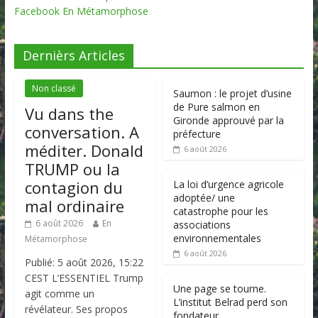
Facebook En Métamorphose
Dernièrs Articles
Non classé
Saumon : le projet d’usine
de Pure salmon en
Vu dans the
Gironde approuvé par la
conversation. A
préfecture
méditer. Donald
6 août 2026
TRUMP ou la
contagion du
La loi d’urgence agricole
adoptée/ une
mal ordinaire
catastrophe pour les
6 août 2026
En
associations
environnementales
Métamorphose
6 août 2026
Publié: 5 août 2026, 15:22
CEST L’ESSENTIEL Trump
Une page se tourne.
agit comme un
L’institut Belrad perd son
révélateur. Ses propos
fondateur