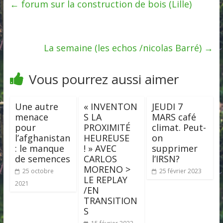
←
forum sur la construction de bois (Lille)
La semaine (les echos /nicolas Barré)
→
Vous pourrez aussi aimer
Une autre
« INVENTON
JEUDI 7
menace
S LA
MARS café
pour
PROXIMITÉ
climat. Peut-
l’afghanistan
HEUREUSE
on
: le manque
! » AVEC
supprimer
de semences
CARLOS
l’IRSN?
MORENO >
25 octobre
25 février 2023
LE REPLAY
2021
/EN
TRANSITION
S