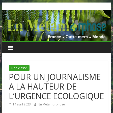
Skip
to
content
Non classé
POUR UN JOURNALISME
A LA HAUTEUR DE
L’URGENCE ECOLOGIQUE
14 avril 2023
En Métamorphose