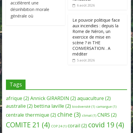
accélèrent une
6 août 2026
désinhibition morale
générale où
Le pouvoir politique face
aux incendies : depuis la
Rome de Néron, un
exercice de mise en
scène ? in THE
CONVERSATION . A
méditer
5 août 2026
Tags
afrique
(2)
Annick GIRARDIN
(2)
aquaculture
(2)
australie
(2)
bettina laville
(2)
biodiversité
(1)
camargue
(1)
chine
(3)
centrale thermique
(2)
CNRS
(2)
climat
(1)
COMITE 21
(4)
covid 19
(4)
corail
(2)
COP 24
(1)