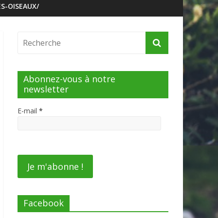
S-OISEAUX/
Abonnez-vous à notre
newsletter
E-mail
*
Facebook