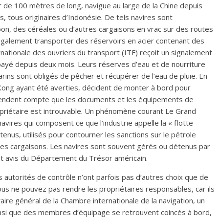
er de 100 mètres de long, navigue au large de la Chine depuis
tous originaires d’Indonésie. De tels navires sont
on, des céréales ou d’autres cargaisons en vrac sur des routes
 également transporter des réservoirs en acier contenant des
ernationale des ouvriers du transport (ITF) reçoit un signalement
payé depuis deux mois. Leurs réserves d’eau et de nourriture
rins sont obligés de pêcher et récupérer de l’eau de pluie. En
 Kong ayant été averties, décident de monter à bord pour
se rendent compte que les documents et les équipements de
opriétaire est introuvable. Un phénomène courant Le Grand
avires qui composent ce que l’industrie appelle la « flotte
etenus, utilisés pour contourner les sanctions sur le pétrole
utres cargaisons. Les navires sont souvent gérés ou détenus par
nt avis du Département du Trésor américain.
 autorités de contrôle n’ont parfois pas d’autres choix que de
 vous ne pouvez pas rendre les propriétaires responsables, car ils
aire général de la Chambre internationale de la navigation, un
insi que des membres d’équipage se retrouvent coincés à bord,