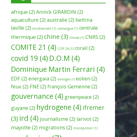
afrique
(2)
Annick GIRARDIN
(2)
aquaculture
(2)
australie
(2)
bettina
laville
(2)
centrale
biodiversité
(1)
camargue
(1)
chine
(3)
thermique
(2)
CNRS
(2)
climat
(1)
COMITE 21
(4)
corail
(2)
COP 24
(1)
covid 19
(4)
D.O.M
(4)
Dominique Martin Ferrari
(4)
EDF
(2)
energaia
(2)
eolien
(2)
energie
(1)
feux
(2)
FNE
(2)
françois Gemenne
(2)
gouvernance
(4)
greenpeace
(2)
hydrogene
(4)
ifremer
guyane
(2)
ird
(4)
(3)
journalisme
(2)
larivot
(2)
mayotte
(2)
migrations
(2)
montpellier
(1)