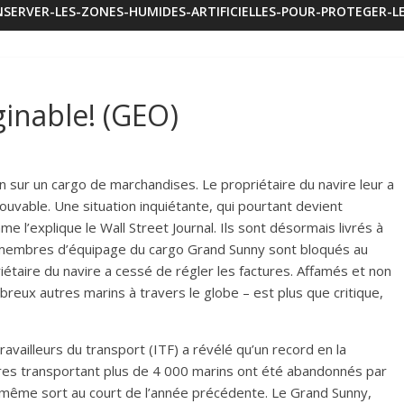
SERVER-LES-ZONES-HUMIDES-ARTIFICIELLES-POUR-PROTEGER-LE
ginable! (GEO)
ur un cargo de marchandises. Le propriétaire du navire leur a
ouvable. Une situation inquiétante, qui pourtant devient
 l’explique le Wall Street Journal. Ils sont désormais livrés à
 membres d’équipage du cargo Grand Sunny sont bloqués au
iétaire du navire a cessé de régler les factures. Affamés et non
reux autres marins à travers le globe – est plus que critique,
availleurs du transport (ITF) a révélé qu’un record en la
ires transportant plus de 4 000 marins ont été abandonnés par
le même sort au court de l’année précédente. Le Grand Sunny,