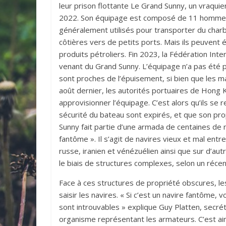
leur prison flottante Le Grand Sunny, un vraqui
2022. Son équipage est composé de 11 hommes, 
généralement utilisés pour transporter du charb
côtières vers de petits ports. Mais ils peuvent
produits pétroliers. Fin 2023, la Fédération Int
venant du Grand Sunny. L’équipage n’a pas été 
sont proches de l’épuisement, si bien que les ma
août dernier, les autorités portuaires de Hong
approvisionner l’équipage. C’est alors qu’ils 
sécurité du bateau sont expirés, et que son pr
Sunny fait partie d’une armada de centaines de n
fantôme ». Il s’agit de navires vieux et mal entr
russe, iranien et vénézuélien ainsi que sur d’a
le biais de structures complexes, selon un réce
Face à ces structures de propriété obscures, les
saisir les navires. « Si c’est un navire fantôme,
sont introuvables » explique Guy Platten, secrét
organisme représentant les armateurs. C’est a