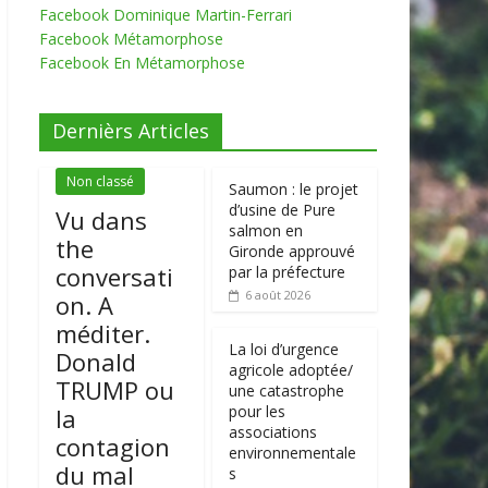
Facebook Dominique Martin-Ferrari
Facebook Métamorphose
Facebook En Métamorphose
Dernièrs Articles
Non classé
Saumon : le projet
d’usine de Pure
Vu dans
salmon en
the
Gironde approuvé
conversati
par la préfecture
6 août 2026
on. A
méditer.
La loi d’urgence
Donald
agricole adoptée/
TRUMP ou
une catastrophe
pour les
la
associations
contagion
environnementale
du mal
s