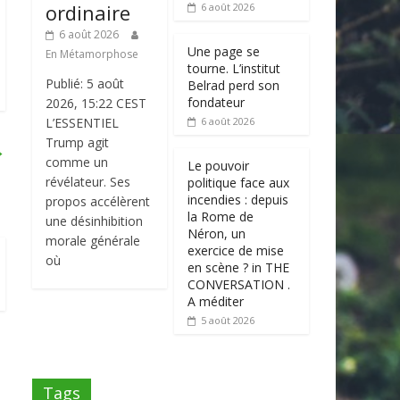
ordinaire
6 août 2026
6 août 2026
Une page se
En Métamorphose
tourne. L’institut
Publié: 5 août
Belrad perd son
fondateur
2026, 15:22 CEST
L’ESSENTIEL
6 août 2026
Trump agit
→
comme un
Le pouvoir
révélateur. Ses
politique face aux
incendies : depuis
propos accélèrent
la Rome de
une désinhibition
Néron, un
morale générale
exercice de mise
où
en scène ? in THE
CONVERSATION .
A méditer
5 août 2026
Tags