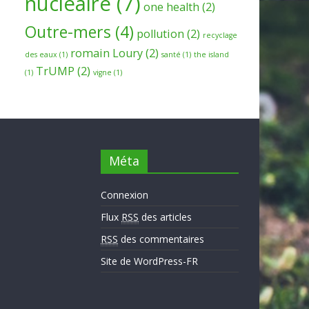
nucleaire
(7)
one health
(2)
Outre-mers
(4)
pollution
(2)
recyclage
romain Loury
(2)
des eaux
(1)
santé
(1)
the island
TrUMP
(2)
(1)
vigne
(1)
Méta
Connexion
Flux
RSS
des articles
RSS
des commentaires
Site de WordPress-FR