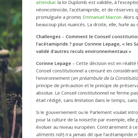
attendue
: la loi Duplomb est validée, à l’excepti
néonicotinoïde, l’acétamipride, et de réserves 
promulguée a promis
Emmanuel Macron
. Alors 
beaucoup plus nuancés. La droite, elle, hurle au
Challenges
–
Comment le Conseil constitutionne
l’acétamipride ? pour Corinne Lepage, « les S
validé d’autres reculs environnementaux »
Corinne Lepage
– Cette décision est en réalité
Conseil constitutionnel a censuré en considérant
l’environnement (
en préambule de la Constitutio
principe de précaution et le principe de préserv
absolue. Le Conseil constitutionnel ne ferme pas l
était rédigé, sans limitation dans le temps, sans
Si le gouvernement ou le Parlement voulait int
pour la culture de la noisette par exemple, elle
évoluer au niveau européen. Contrairement à ce 
aliments ndr
) n’a jamais dit que l’acétamipride 