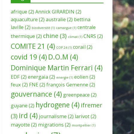
afrique
(2)
Annick GIRARDIN
(2)
aquaculture
(2)
australie
(2)
bettina
laville
(2)
centrale
biodiversité
(1)
camargue
(1)
chine
(3)
thermique
(2)
CNRS
(2)
climat
(1)
COMITE 21
(4)
corail
(2)
COP 24
(1)
covid 19
(4)
D.O.M
(4)
Dominique Martin Ferrari
(4)
EDF
(2)
energaia
(2)
eolien
(2)
energie
(1)
feux
(2)
FNE
(2)
françois Gemenne
(2)
gouvernance
(4)
greenpeace
(2)
hydrogene
(4)
ifremer
guyane
(2)
ird
(4)
(3)
journalisme
(2)
larivot
(2)
mayotte
(2)
migrations
(2)
montpellier
(1)