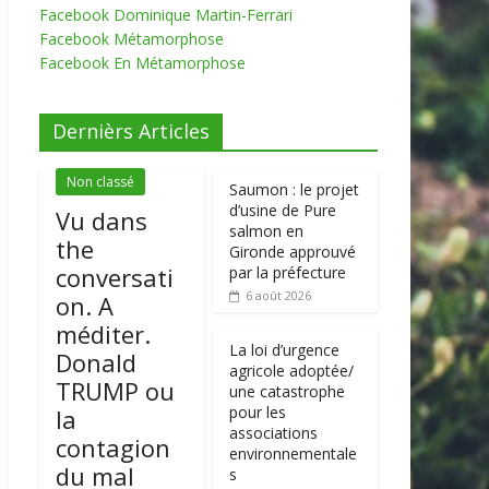
Facebook Dominique Martin-Ferrari
Facebook Métamorphose
Facebook En Métamorphose
Dernièrs Articles
Non classé
Saumon : le projet
d’usine de Pure
Vu dans
salmon en
the
Gironde approuvé
conversati
par la préfecture
6 août 2026
on. A
méditer.
La loi d’urgence
Donald
agricole adoptée/
TRUMP ou
une catastrophe
pour les
la
associations
contagion
environnementale
du mal
s