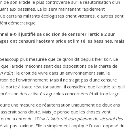
on de son article le plus controversé sur la réautorisation d’un
quant aux bassines. La loi sera maintenant rapidement
que certains militants écologistes crient victoires, d’autres sont
 déni démocratique.
l a-t-il justifié sa décision de censurer l’article 2 sur
ages ont censuré l’acétamipride et limité les bassines, mais
 beaucoup plus mesurée que ce qu’on dit depuis hier soir. Le
 que l’article méconnaissait des dispositions de la charte de
n ndlr
) : le droit de vivre dans un environnement sain, le
ation de l’environnement. Mais il ne s’agit pas d’une censure
a porte à toute réautorisation. Il considère que l’article tel qu’il
 précision des activités agricoles concernées était trop large.
roduire une mesure de réautorisation uniquement de deux ans
 passerait sans doute. Mais je pense que les choses vont
qu’on a entendu, l’Efsa (
L’Autorité européenne de sécurité des
n’était pas toxique. Elle a simplement appliqué l’exact opposé du