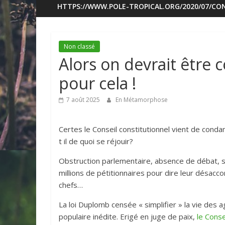
HTTPS://WWW.POLE-TROPICAL.ORG/2020/07/CON
Non classé
Alors on devrait être 
pour cela !
7 août 2025
En Métamorphose
Certes le Conseil constitutionnel vient de condamn
t il de quoi se réjouir?
Obstruction parlementaire, absence de débat, so
millions de pétitionnaires pour dire leur désacc
chefs…
La loi Duplomb censée « simplifier » la vie des
populaire inédite. Erigé en juge de paix,
le Conse