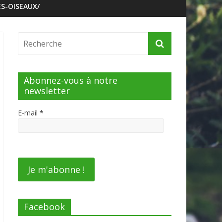
S-OISEAUX/
Abonnez-vous à notre
newsletter
E-mail
*
Facebook