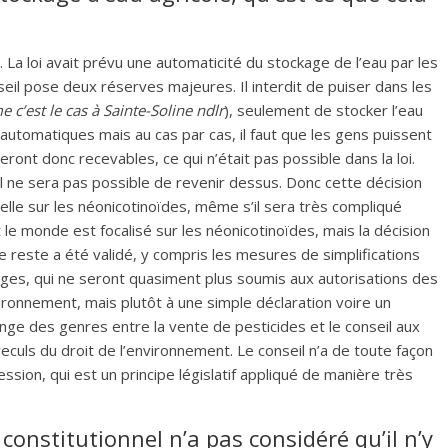
. La loi avait prévu une automaticité du stockage de l’eau par les
seil pose deux réserves majeures. Il interdit de puiser dans les
c’est le cas à Sainte-Soline ndlr
), seulement de stocker l’eau
automatiques mais au cas par cas, il faut que les gens puissent
ront donc recevables, ce qui n’était pas possible dans la loi.
 il ne sera pas possible de revenir dessus. Donc cette décision
elle sur les néonicotinoïdes, même s’il sera très compliqué
 le monde est focalisé sur les néonicotinoïdes, mais la décision
 reste a été validé, y compris les mesures de simplifications
vages, qui ne seront quasiment plus soumis aux autorisations des
vironnement, mais plutôt à une simple déclaration voire un
nge des genres entre la vente de pesticides et le conseil aux
reculs du droit de l’environnement. Le conseil n’a de toute façon
ssion, qui est un principe législatif appliqué de manière très
constitutionnel n’a pas considéré qu’il n’y