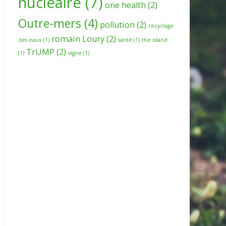
nucleaire
(7)
one health
(2)
Outre-mers
(4)
pollution
(2)
recyclage
romain Loury
(2)
des eaux
(1)
santé
(1)
the island
TrUMP
(2)
(1)
vigne
(1)