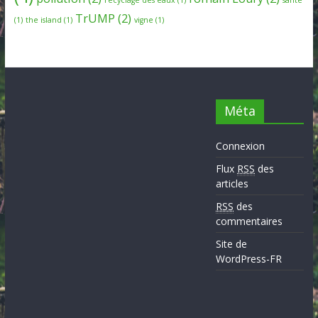
TrUMP
(2)
(1)
the island
(1)
vigne
(1)
Méta
Connexion
Flux
RSS
des
articles
RSS
des
commentaires
Site de
WordPress-FR