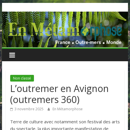
Skip
to
content
Non classé
L’outremer en Avignon
(outremers 360)
3 novembre 2025
En Métamorphose
Terre de culture avec notamment son festival des arts
du spectacle, la plus importante manifestation de