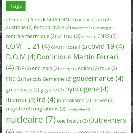
Tags
afrique
(2)
Annick GIRARDIN
(2)
aquaculture
(2)
australie
(2)
bettina laville
(2)
biodiversité
(1)
camargue
(1)
chine
(3)
centrale thermique
(2)
CNRS
(2)
climat
(1)
COMITE 21
(4)
covid 19
(4)
corail
(2)
COP 24
(1)
D.O.M
(4)
Dominique Martin Ferrari
(4)
EDF
(2)
energaia
(2)
eolien
(2)
feux
(2)
energie
(1)
gouvernance
(4)
FNE
(2)
françois Gemenne
(2)
hydrogene
(4)
greenpeace
(2)
guyane
(2)
ird
(4)
ifremer
(3)
journalisme
(2)
larivot
(2)
mayotte
(2)
migrations
(2)
montpellier
(1)
nucleaire
(7)
Outre-mers
one health
(2)
(4)
pollution
(2)
romain Loury
(2)
recyclage des eaux
(1)
santé