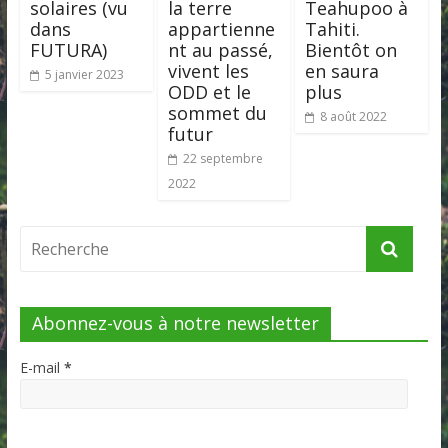
solaires (vu
la terre
Teahupoo à
dans
appartienne
Tahiti.
FUTURA)
nt au passé,
Bientôt on
vivent les
en saura
5 janvier 2023
ODD et le
plus
sommet du
8 août 2022
futur
22 septembre
2022
Abonnez-vous à notre newsletter
E-mail
*