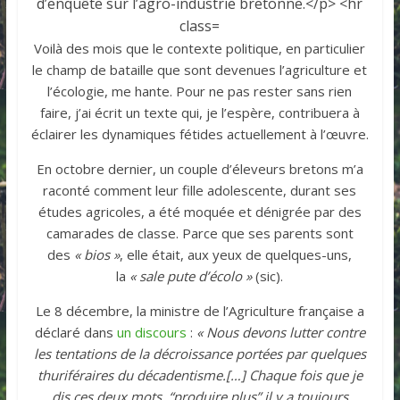
Voilà des mois que le contexte politique, en particulier
le champ de bataille que sont devenues l’agriculture et
l’écologie, me hante. Pour ne pas rester sans rien
faire, j’ai écrit un texte qui, je l’espère, contribuera à
éclairer les dynamiques fétides actuellement à l’œuvre.
En octobre dernier, un couple d’éleveurs bretons m’a
raconté comment leur fille adolescente, durant ses
études agricoles, a été moquée et dénigrée par des
camarades de classe. Parce que ses parents sont
des
« bios »
, elle était, aux yeux de quelques-uns,
la
« sale pute d’écolo »
(sic).
Le 8 décembre, la ministre de l’Agriculture française a
déclaré dans
un discours
:
« Nous devons lutter contre
les tentations de la décroissance portées par quelques
thuriféraires du décadentisme.[…] Chaque fois que je
dis ces deux mots, “produire plus” il y a toujours