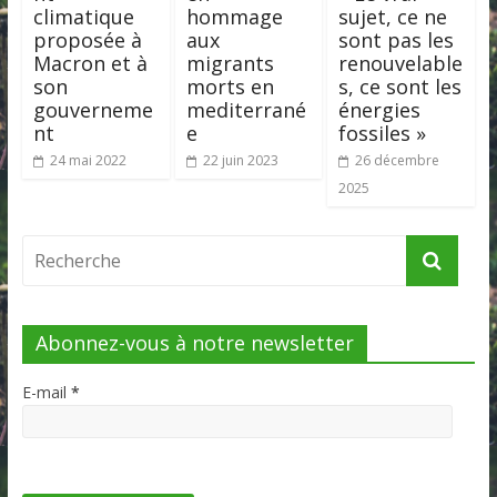
climatique
hommage
sujet, ce ne
proposée à
aux
sont pas les
Macron et à
migrants
renouvelable
son
morts en
s, ce sont les
gouverneme
mediterrané
énergies
nt
e
fossiles »
24 mai 2022
22 juin 2023
26 décembre
2025
Abonnez-vous à notre newsletter
E-mail
*