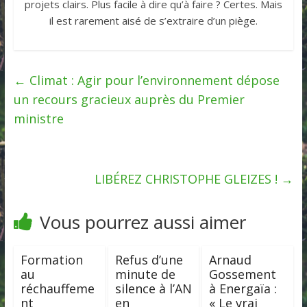
projets clairs. Plus facile à dire qu’à faire ? Certes. Mais
il est rarement aisé de s’extraire d’un piège.
←
Climat : Agir pour l’environnement dépose
un recours gracieux auprès du Premier
ministre
LIBÉREZ CHRISTOPHE GLEIZES !
→
Vous pourrez aussi aimer
Formation
Refus d’une
Arnaud
au
minute de
Gossement
réchauffeme
silence à l’AN
à Energaïa :
nt
en
« Le vrai