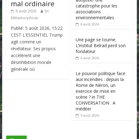
mal ordinaire
catastrophe pour les
6 août 2026
En
associations
environnementales
Métamorphose
6 août 2026
Publié: 5 août 2026, 15:22
CEST L’ESSENTIEL Trump
Une page se tourne.
agit comme un
L’institut Belrad perd son
révélateur. Ses propos
fondateur
accélèrent une
6 août 2026
désinhibition morale
générale où
Le pouvoir politique face
aux incendies : depuis la
Rome de Néron, un
exercice de mise en
scène ? in THE
CONVERSATION . A
méditer
5 août 2026