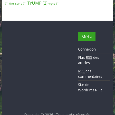
TrUMP
(2)
(1)
the island
(1)
vigne
(1)
Méta
Connexion
Flux
RSS
des
articles
RSS
des
commentaires
Site de
WordPress-FR
Copyright © 2026
. Tous droits réservés.