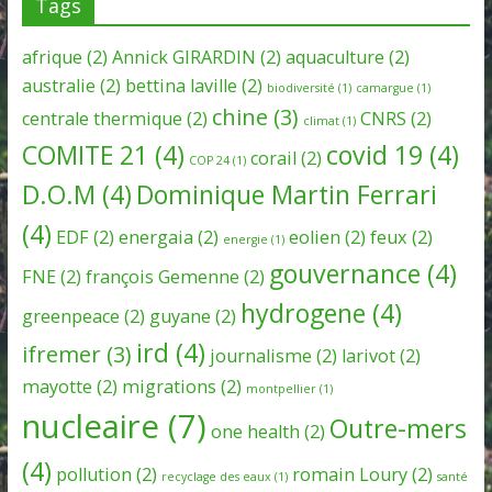
Tags
afrique
(2)
Annick GIRARDIN
(2)
aquaculture
(2)
australie
(2)
bettina laville
(2)
biodiversité
(1)
camargue
(1)
chine
(3)
centrale thermique
(2)
CNRS
(2)
climat
(1)
COMITE 21
(4)
covid 19
(4)
corail
(2)
COP 24
(1)
D.O.M
(4)
Dominique Martin Ferrari
(4)
EDF
(2)
energaia
(2)
eolien
(2)
feux
(2)
energie
(1)
gouvernance
(4)
FNE
(2)
françois Gemenne
(2)
hydrogene
(4)
greenpeace
(2)
guyane
(2)
ird
(4)
ifremer
(3)
journalisme
(2)
larivot
(2)
mayotte
(2)
migrations
(2)
montpellier
(1)
nucleaire
(7)
Outre-mers
one health
(2)
(4)
pollution
(2)
romain Loury
(2)
recyclage des eaux
(1)
santé