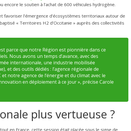
 encore le soutien à l’achat de 600 véhicules hydrogène.
et favoriser l’émergence d’écosystèmes territoriaux autour de
baptisé « Territoires H2 d’Occitanie » auprès des collectivités
’est parce que notre Région est pionnière dans ce
tiels. Nous avons un temps d’avance, avec des
ée internationale, une industrie mobilisée
), et des outils dédiés : l’agence régionale de
 notre agence de l’énergie et du climat avec le
innovation en déploiement à ce jour », précise Carole
onale plus vertueuse ?
rtout en France, cette session était placée sous le signe de