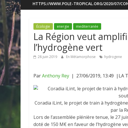
HTTPS://WWW.POLE-TROPICAL.ORG/2020/07/CON
Écologie
energie
mediterranée
La Région veut amplifi
l’hydrogène vert
28 juin 2019
En Métamorphose
hydrogene
Par
Anthony Rey
|
27/06/2019, 13:49
|LA 
Coradia iLint, le projet de train à hydrogèn
par la R
Lors de l’assemblée plénière tenue, le 27 jui
doté de 150 M€ en faveur de l’hydrogène vert