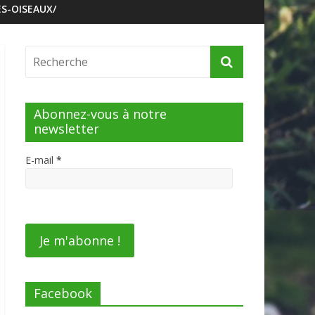
S-OISEAUX/
Abonnez-vous à notre
newsletter
E-mail
*
Facebook