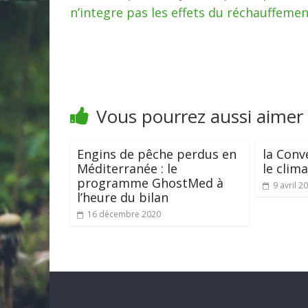
n’integre pas les effets du réchauffemen
Vous pourrez aussi aimer
Engins de pêche perdus en
la Conv
Méditerranée : le
le clim
programme GhostMed à
9 avril 2
l’heure du bilan
16 décembre 2020