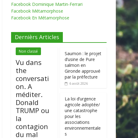
Facebook Dominique Martin-Ferrari
Facebook Métamorphose
Facebook En Métamorphose
Dernièrs Articles
Non classé
Saumon : le projet
d’usine de Pure
Vu dans
salmon en
the
Gironde approuvé
conversati
par la préfecture
6 août 2026
on. A
méditer.
La loi d’urgence
Donald
agricole adoptée/
TRUMP ou
une catastrophe
pour les
la
associations
contagion
environnementale
du mal
s