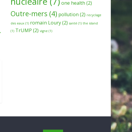
nucleaire
(7)
one health
(2)
Outre-mers
(4)
pollution
(2)
recyclage
romain Loury
(2)
des eaux
(1)
santé
(1)
the island
TrUMP
(2)
→
(1)
vigne
(1)