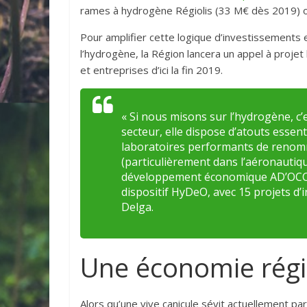
rames à hydrogène Régiolis (33 M€ dès 2019) ou
Pour amplifier cette logique d’investissements 
l’hydrogène, la Région lancera
un appel à projet 
et entreprises d’ici la fin 2019.
« Si nous misons sur l’hydrogène, c
secteur, elle dispose d’atouts essen
laboratoires performants de renomm
(particulièrement dans l’aéronautique
développement économique AD’OCC et
dispositif HyDeO, avec 15 projets d’
Delga.
Une économie régi
Alors qu’une vive canicule sévit actuellement pa