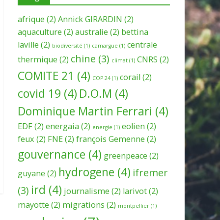
afrique
(2)
Annick GIRARDIN
(2)
aquaculture
(2)
australie
(2)
bettina
laville
(2)
centrale
biodiversité
(1)
camargue
(1)
chine
(3)
thermique
(2)
CNRS
(2)
climat
(1)
COMITE 21
(4)
corail
(2)
COP 24
(1)
covid 19
(4)
D.O.M
(4)
Dominique Martin Ferrari
(4)
EDF
(2)
energaia
(2)
eolien
(2)
energie
(1)
feux
(2)
FNE
(2)
françois Gemenne
(2)
gouvernance
(4)
greenpeace
(2)
hydrogene
(4)
ifremer
guyane
(2)
ird
(4)
(3)
journalisme
(2)
larivot
(2)
mayotte
(2)
migrations
(2)
montpellier
(1)