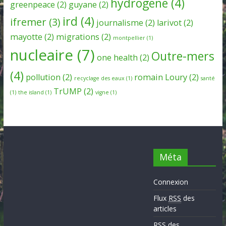
hydrogene
(4)
greenpeace
(2)
guyane
(2)
ird
(4)
ifremer
(3)
journalisme
(2)
larivot
(2)
mayotte
(2)
migrations
(2)
montpellier
(1)
nucleaire
(7)
Outre-mers
one health
(2)
(4)
pollution
(2)
romain Loury
(2)
recyclage des eaux
(1)
santé
TrUMP
(2)
(1)
the island
(1)
vigne
(1)
Méta
Connexion
Flux
RSS
des
articles
RSS
des