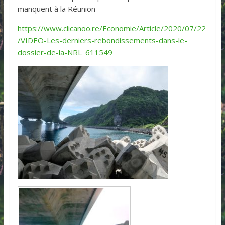
manquent à la Réunion
https://www.clicanoo.re/Economie/Article/2020/07/22
/VIDEO-Les-derniers-rebondissements-dans-le-
dossier-de-la-NRL_611549