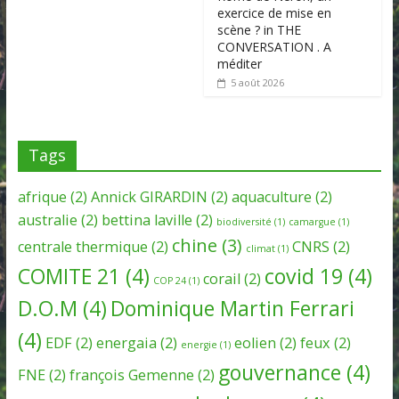
exercice de mise en
scène ? in THE
CONVERSATION . A
méditer
5 août 2026
Tags
afrique
(2)
Annick GIRARDIN
(2)
aquaculture
(2)
australie
(2)
bettina laville
(2)
biodiversité
(1)
camargue
(1)
chine
(3)
centrale thermique
(2)
CNRS
(2)
climat
(1)
COMITE 21
(4)
covid 19
(4)
corail
(2)
COP 24
(1)
D.O.M
(4)
Dominique Martin Ferrari
(4)
EDF
(2)
energaia
(2)
eolien
(2)
feux
(2)
energie
(1)
gouvernance
(4)
FNE
(2)
françois Gemenne
(2)