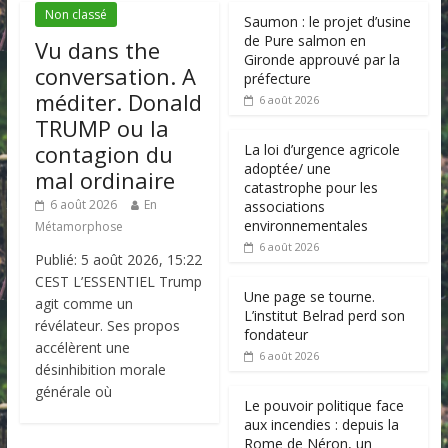
Non classé
Saumon : le projet d’usine
de Pure salmon en
Vu dans the
Gironde approuvé par la
conversation. A
préfecture
méditer. Donald
6 août 2026
TRUMP ou la
contagion du
La loi d’urgence agricole
adoptée/ une
mal ordinaire
catastrophe pour les
6 août 2026
En
associations
environnementales
Métamorphose
6 août 2026
Publié: 5 août 2026, 15:22
CEST L’ESSENTIEL Trump
Une page se tourne.
agit comme un
L’institut Belrad perd son
révélateur. Ses propos
fondateur
accélèrent une
6 août 2026
désinhibition morale
générale où
Le pouvoir politique face
aux incendies : depuis la
Rome de Néron, un