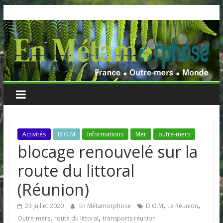
Skip
to
content
Activités
D.O.M
Informations
Mer
outre-mers
blocage renouvelé sur la
route du littoral
(Réunion)
,
,
23 juillet 2020
En Métamorphose
D.O.M
La Réunion
,
,
Outre-mers
route du littoral
transports réunion