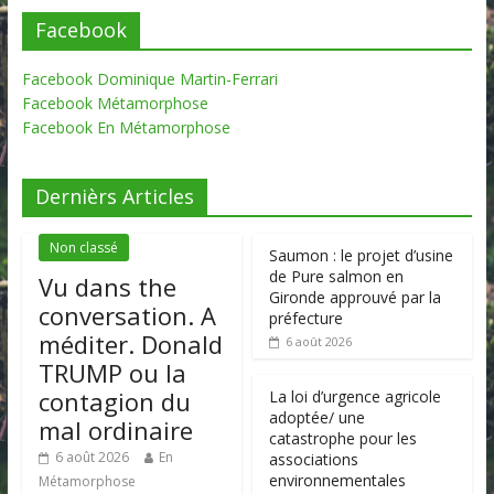
Facebook
Facebook Dominique Martin-Ferrari
Facebook Métamorphose
Facebook En Métamorphose
Dernièrs Articles
Non classé
Saumon : le projet d’usine
de Pure salmon en
Vu dans the
Gironde approuvé par la
conversation. A
préfecture
méditer. Donald
6 août 2026
TRUMP ou la
contagion du
La loi d’urgence agricole
adoptée/ une
mal ordinaire
catastrophe pour les
6 août 2026
En
associations
environnementales
Métamorphose