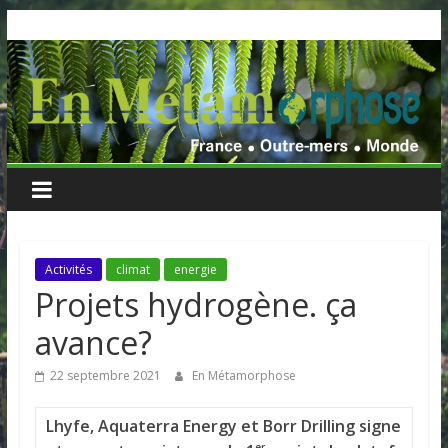
Skip
to
content
Activités
climat
energie
Projets hydrogène. ça
avance?
22 septembre 2021
En Métamorphose
Lhyfe, Aquaterra Energy et Borr Drilling signe
er