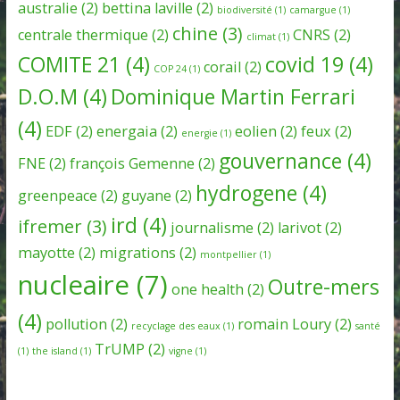
australie
(2)
bettina laville
(2)
biodiversité
(1)
camargue
(1)
chine
(3)
centrale thermique
(2)
CNRS
(2)
climat
(1)
COMITE 21
(4)
covid 19
(4)
corail
(2)
COP 24
(1)
D.O.M
(4)
Dominique Martin Ferrari
(4)
EDF
(2)
energaia
(2)
eolien
(2)
feux
(2)
energie
(1)
gouvernance
(4)
FNE
(2)
françois Gemenne
(2)
hydrogene
(4)
greenpeace
(2)
guyane
(2)
ird
(4)
ifremer
(3)
journalisme
(2)
larivot
(2)
mayotte
(2)
migrations
(2)
montpellier
(1)
nucleaire
(7)
Outre-mers
one health
(2)
(4)
pollution
(2)
romain Loury
(2)
recyclage des eaux
(1)
santé
TrUMP
(2)
(1)
the island
(1)
vigne
(1)