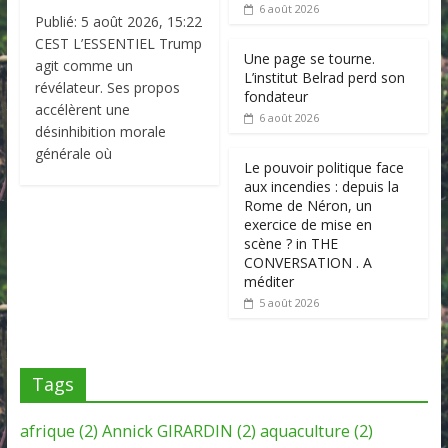
6 août 2026
Publié: 5 août 2026, 15:22
CEST L’ESSENTIEL Trump
Une page se tourne.
agit comme un
L’institut Belrad perd son
révélateur. Ses propos
fondateur
accélèrent une
6 août 2026
désinhibition morale
générale où
Le pouvoir politique face
aux incendies : depuis la
Rome de Néron, un
exercice de mise en
scène ? in THE
CONVERSATION . A
méditer
5 août 2026
Tags
afrique
(2)
Annick GIRARDIN
(2)
aquaculture
(2)