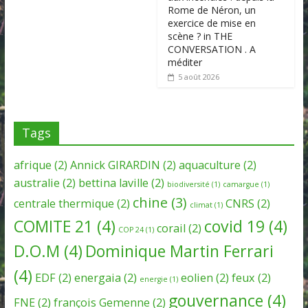
Rome de Néron, un
exercice de mise en
scène ? in THE
CONVERSATION . A
méditer
5 août 2026
Tags
afrique
(2)
Annick GIRARDIN
(2)
aquaculture
(2)
australie
(2)
bettina laville
(2)
biodiversité
(1)
camargue
(1)
chine
(3)
centrale thermique
(2)
CNRS
(2)
climat
(1)
COMITE 21
(4)
covid 19
(4)
corail
(2)
COP 24
(1)
D.O.M
(4)
Dominique Martin Ferrari
(4)
EDF
(2)
energaia
(2)
eolien
(2)
feux
(2)
energie
(1)
gouvernance
(4)
FNE
(2)
françois Gemenne
(2)