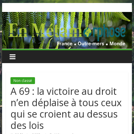
Skip
to
content
Non classé
A 69 : la victoire au droit
n’en déplaise à tous ceux
qui se croient au dessus
des lois