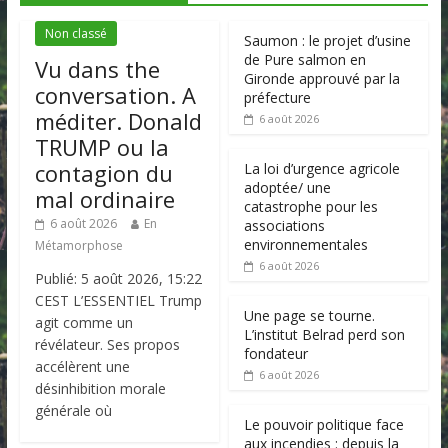
Non classé
Saumon : le projet d’usine
de Pure salmon en
Vu dans the
Gironde approuvé par la
conversation. A
préfecture
méditer. Donald
6 août 2026
TRUMP ou la
contagion du
La loi d’urgence agricole
adoptée/ une
mal ordinaire
catastrophe pour les
6 août 2026
En
associations
environnementales
Métamorphose
6 août 2026
Publié: 5 août 2026, 15:22
CEST L’ESSENTIEL Trump
Une page se tourne.
agit comme un
L’institut Belrad perd son
révélateur. Ses propos
fondateur
accélèrent une
6 août 2026
désinhibition morale
générale où
Le pouvoir politique face
aux incendies : depuis la