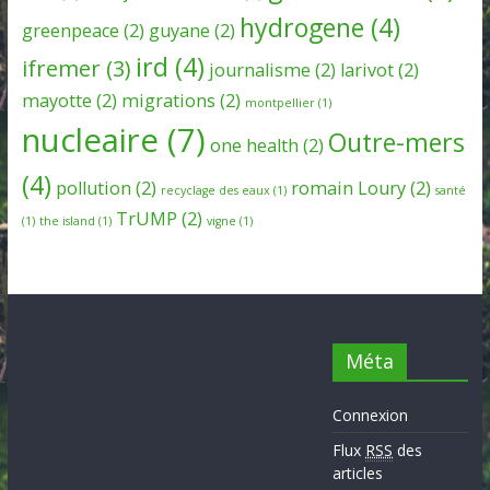
hydrogene
(4)
greenpeace
(2)
guyane
(2)
ird
(4)
ifremer
(3)
journalisme
(2)
larivot
(2)
mayotte
(2)
migrations
(2)
montpellier
(1)
nucleaire
(7)
Outre-mers
one health
(2)
(4)
pollution
(2)
romain Loury
(2)
recyclage des eaux
(1)
santé
TrUMP
(2)
(1)
the island
(1)
vigne
(1)
Méta
Connexion
Flux
RSS
des
articles