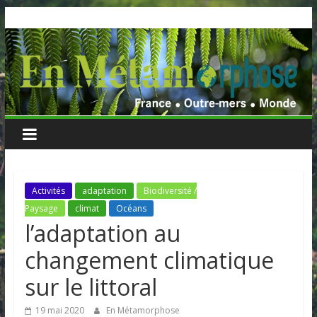
Skip
to
content
Activités
adaptation
Biodiversité /
Paysage
climat
Océans
l’adaptation au
changement climatique
sur le littoral
19 mai 2020
En Métamorphose