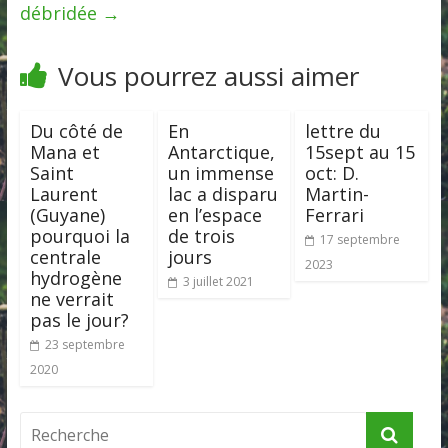
débridée
→
Vous pourrez aussi aimer
Du côté de
En
lettre du
Mana et
Antarctique,
15sept au 15
Saint
un immense
oct: D.
Laurent
lac a disparu
Martin-
(Guyane)
en l’espace
Ferrari
pourquoi la
de trois
17 septembre
centrale
jours
2023
hydrogène
3 juillet 2021
ne verrait
pas le jour?
23 septembre
2020