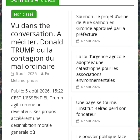
Non classé
Saumon : le projet d’usine
de Pure salmon en
Vu dans the
Gironde approuvé par la
conversation. A
préfecture
méditer. Donald
6 août 2026
TRUMP ou la
contagion du
La loi d’urgence agricole
adoptée/ une
mal ordinaire
catastrophe pour les
6 août 2026
En
associations
environnementales
Métamorphose
6 août 2026
Publié: 5 août 2026, 15:22
CEST L’ESSENTIEL Trump
Une page se tourne.
agit comme un
L’institut Belrad perd son
révélateur. Ses propos
fondateur
accélèrent une
6 août 2026
désinhibition morale
générale où
Le pouvoir politique face