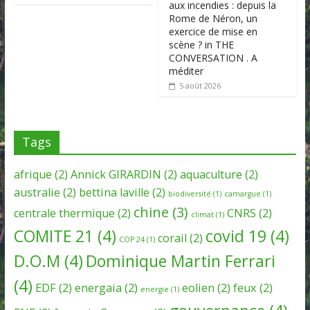
aux incendies : depuis la
Rome de Néron, un
exercice de mise en
scène ? in THE
CONVERSATION . A
méditer
5 août 2026
Tags
afrique
(2)
Annick GIRARDIN
(2)
aquaculture
(2)
australie
(2)
bettina laville
(2)
biodiversité
(1)
camargue
(1)
chine
(3)
centrale thermique
(2)
CNRS
(2)
climat
(1)
COMITE 21
(4)
covid 19
(4)
corail
(2)
COP 24
(1)
D.O.M
(4)
Dominique Martin Ferrari
(4)
EDF
(2)
energaia
(2)
eolien
(2)
feux
(2)
energie
(1)