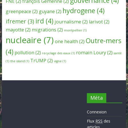
gouvernance
(4)
FNE
(2)
françois Gemenne
(2)
hydrogene
(4)
greenpeace
(2)
guyane
(2)
ird
(4)
ifremer
(3)
journalisme
(2)
larivot
(2)
mayotte
(2)
migrations
(2)
montpellier
(1)
nucleaire
(7)
Outre-mers
one health
(2)
(4)
pollution
(2)
romain Loury
(2)
recyclage des eaux
(1)
santé
TrUMP
(2)
(1)
the island
(1)
vigne
(1)
Méta
Connexion
Flux
RSS
des
articles