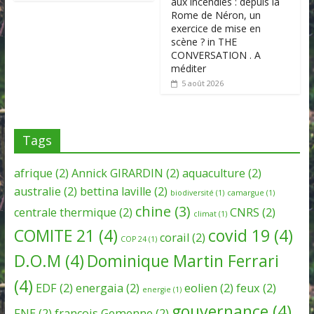
aux incendies : depuis la
Rome de Néron, un
exercice de mise en
scène ? in THE
CONVERSATION . A
méditer
5 août 2026
Tags
afrique
(2)
Annick GIRARDIN
(2)
aquaculture
(2)
australie
(2)
bettina laville
(2)
biodiversité
(1)
camargue
(1)
chine
(3)
centrale thermique
(2)
CNRS
(2)
climat
(1)
COMITE 21
(4)
covid 19
(4)
corail
(2)
COP 24
(1)
D.O.M
(4)
Dominique Martin Ferrari
(4)
EDF
(2)
energaia
(2)
eolien
(2)
feux
(2)
energie
(1)
gouvernance
(4)
FNE
(2)
françois Gemenne
(2)