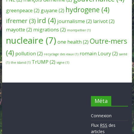
hydrogene
(4)
greenpeace
(2)
guyane
(2)
ird
(4)
ifremer
(3)
journalisme
(2)
larivot
(2)
mayotte
(2)
migrations
(2)
montpellier
(1)
nucleaire
(7)
Outre-mers
one health
(2)
(4)
pollution
(2)
romain Loury
(2)
recyclage des eaux
(1)
santé
TrUMP
(2)
(1)
the island
(1)
vigne
(1)
Méta
Connexion
Flux
RSS
des
articles