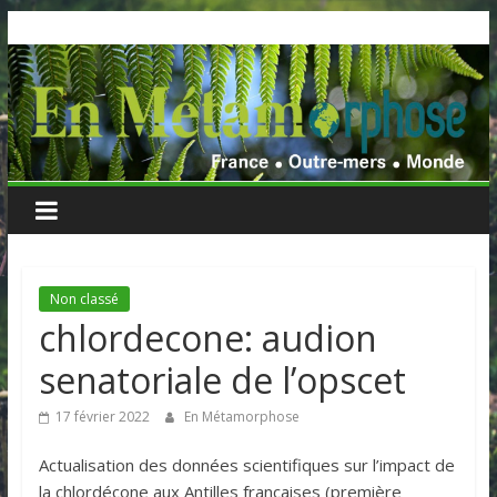
Skip
to
content
Non classé
chlordecone: audion
senatoriale de l’opscet
17 février 2022
En Métamorphose
Actualisation des données scientifiques sur l’impact de
la chlordécone aux Antilles françaises (première