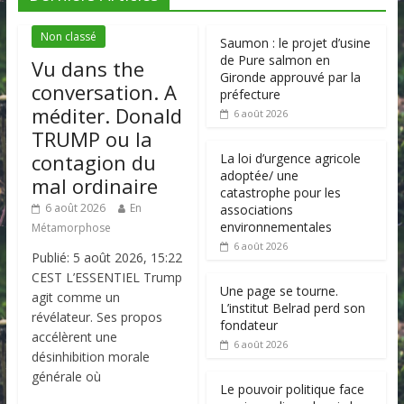
Non classé
Saumon : le projet d’usine
de Pure salmon en
Vu dans the
Gironde approuvé par la
conversation. A
préfecture
méditer. Donald
6 août 2026
TRUMP ou la
contagion du
La loi d’urgence agricole
adoptée/ une
mal ordinaire
catastrophe pour les
6 août 2026
En
associations
environnementales
Métamorphose
6 août 2026
Publié: 5 août 2026, 15:22
CEST L’ESSENTIEL Trump
Une page se tourne.
agit comme un
L’institut Belrad perd son
révélateur. Ses propos
fondateur
accélèrent une
6 août 2026
désinhibition morale
générale où
Le pouvoir politique face