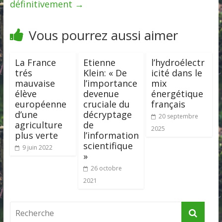
définitivement
→
Vous pourrez aussi aimer
La France
Etienne
l’hydroélectr
trés
Klein: « De
icité dans le
mauvaise
l’importance
mix
élève
devenue
énergétique
européenne
cruciale du
français
d’une
décryptage
20 septembre
agriculture
de
2025
plus verte
l’information
scientifique
9 juin 2022
»
26 octobre
2021