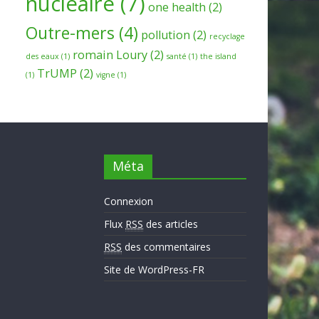
nucleaire
(7)
one health
(2)
Outre-mers
(4)
pollution
(2)
recyclage
romain Loury
(2)
des eaux
(1)
santé
(1)
the island
TrUMP
(2)
(1)
vigne
(1)
Méta
Connexion
Flux
RSS
des articles
RSS
des commentaires
Site de WordPress-FR