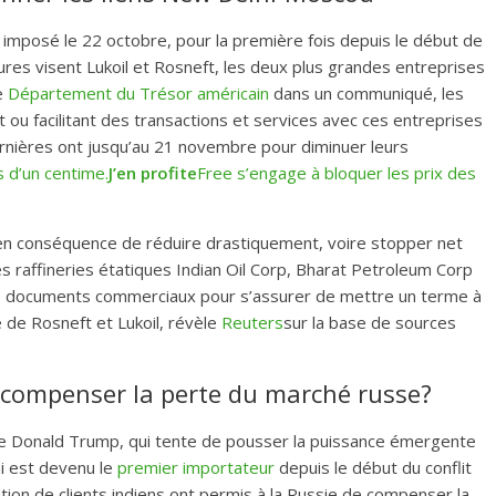
imposé le 22 octobre, pour la première fois depuis le début de
res visent Lukoil et Rosneft, les deux plus grandes entreprises
e
Département du Trésor américain
dans un communiqué, les
t ou facilitant des transactions et services avec ces entreprises
dernières ont jusqu’au 21 novembre pour diminuer leurs
 d’un centime.
J’en profite
Free s’engage à bloquer les prix des
t en conséquence de réduire drastiquement, voire stopper net
s raffineries étatiques Indian Oil Corp, Bharat Petroleum Corp
s documents commerciaux pour s’assurer de mettre un terme à
 de Rosneft et Lukoil, révèle
Reuters
sur la base de sources
 compenser la perte du marché russe?
 de Donald Trump, qui tente de pousser la puissance émergente
i est devenu le
premier importateur
depuis le début du conflit
ation de clients indiens ont permis à la Russie de compenser la