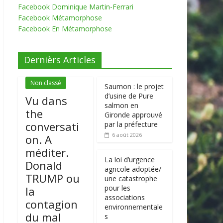
Facebook Dominique Martin-Ferrari
Facebook Métamorphose
Facebook En Métamorphose
Dernièrs Articles
Non classé
Saumon : le projet
d’usine de Pure
Vu dans
salmon en
the
Gironde approuvé
conversati
par la préfecture
6 août 2026
on. A
méditer.
La loi d’urgence
Donald
agricole adoptée/
TRUMP ou
une catastrophe
pour les
la
associations
contagion
environnementale
du mal
s