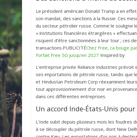
Le président américain Donald Trump a en effet 
son mandat, des sanctions à la Russie. Ces mesu
du secteur pétrolier russe. Comme le souligne l
« institutions financières étrangères » effectuan
risquent d’être sanctionnées à leur tour ; ces 
transactions.PUBLICITÉ
Chez Free, ca bouge pas
Forfait Free 5G jusqu’en 2027 !
Inspired by
L’entreprise privée Reliance Industries prévoi
ses importations de pétrole russe, tandis que le
et Hindustan Petroleum Corp réexaminent leur
tout approvisionnement d’or noir en provenance
dans ces différentes entreprises.
Un accord Inde-États-Unis pour
L’Inde subit depuis plusieurs mois les foudres
à se découpler du pétrole russe, dont New Delh
contre Kiev. Les exportations d’or noir à destin