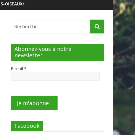
S-OISEAUX/
Abonnez-vous à notre
newsletter
E-mail
*
Facebook