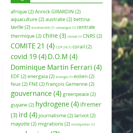
afrique
(2)
Annick GIRARDIN
(2)
aquaculture
(2)
australie
(2)
bettina
laville
(2)
centrale
biodiversité
(1)
camargue
(1)
chine
(3)
thermique
(2)
CNRS
(2)
climat
(1)
COMITE 21
(4)
corail
(2)
COP 24
(1)
covid 19
(4)
D.O.M
(4)
Dominique Martin Ferrari
(4)
EDF
(2)
energaia
(2)
eolien
(2)
energie
(1)
feux
(2)
FNE
(2)
françois Gemenne
(2)
gouvernance
(4)
greenpeace
(2)
hydrogene
(4)
ifremer
guyane
(2)
ird
(4)
(3)
journalisme
(2)
larivot
(2)
mayotte
(2)
migrations
(2)
montpellier
(1)