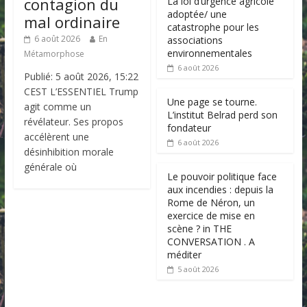
contagion du
La loi d’urgence agricole
adoptée/ une
mal ordinaire
catastrophe pour les
6 août 2026
En
associations
environnementales
Métamorphose
6 août 2026
Publié: 5 août 2026, 15:22
CEST L’ESSENTIEL Trump
Une page se tourne.
agit comme un
L’institut Belrad perd son
révélateur. Ses propos
fondateur
accélèrent une
6 août 2026
désinhibition morale
générale où
Le pouvoir politique face
aux incendies : depuis la
Rome de Néron, un
exercice de mise en
scène ? in THE
CONVERSATION . A
méditer
5 août 2026