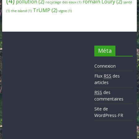
(4)
pollution
(2)
romain Loury
(2)
recyclage des eaux
(1)
santé
TrUMP
(2)
(1)
the island
(1)
vigne
(1)
Méta
Connexion
Flux
RSS
des
articles
RSS
des
commentaires
Site de
WordPress-FR