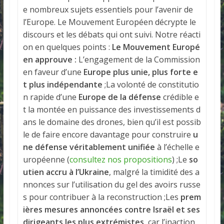
e nombreux sujets essentiels pour l’avenir de
l’Europe. Le Mouvement Européen décrypte le
discours et les débats qui ont suivi. Notre réacti
on en quelques points :
Le Mouvement Europé
en approuve :
L’engagement de la Commission
en faveur d’une
Europe plus unie, plus forte e
t plus indépendante
;La volonté de constitutio
n rapide d’une
Europe de la défense
crédible e
t la montée en puissance des investissements d
ans le domaine des drones, bien qu’il est possib
le de faire encore davantage pour construire
u
ne défense véritablement unifiée
à l’échelle e
uropéenne (
consultez nos propositions
) ;Le
so
utien accru à l’Ukraine
, malgré la timidité des a
nnonces sur l’utilisation du gel des avoirs russe
s pour contribuer à la reconstruction ;Les
prem
ières mesures annoncées contre Israël et ses
dirigeants les plus extrémistes
, car l’inaction