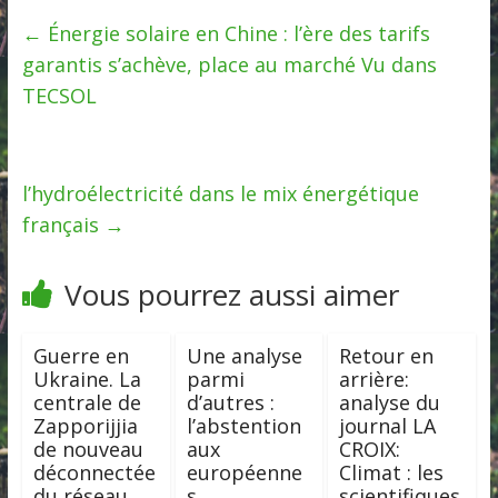
←
Énergie solaire en Chine : l’ère des tarifs
garantis s’achève, place au marché Vu dans
TECSOL
l’hydroélectricité dans le mix énergétique
français
→
Vous pourrez aussi aimer
Guerre en
Une analyse
Retour en
Ukraine. La
parmi
arrière:
centrale de
d’autres :
analyse du
Zapporijjia
l’abstention
journal LA
de nouveau
aux
CROIX:
déconnectée
européenne
Climat : les
du réseau…
s
scientifiques