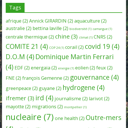
Tags
afrique
(2)
Annick GIRARDIN
(2)
aquaculture
(2)
australie
(2)
bettina laville
(2)
biodiversité
(1)
camargue
(1)
chine
(3)
centrale thermique
(2)
CNRS
(2)
climat
(1)
COMITE 21
(4)
covid 19
(4)
corail
(2)
COP 24
(1)
D.O.M
(4)
Dominique Martin Ferrari
(4)
EDF
(2)
energaia
(2)
eolien
(2)
feux
(2)
energie
(1)
gouvernance
(4)
FNE
(2)
françois Gemenne
(2)
hydrogene
(4)
greenpeace
(2)
guyane
(2)
ird
(4)
ifremer
(3)
journalisme
(2)
larivot
(2)
mayotte
(2)
migrations
(2)
montpellier
(1)
nucleaire
(7)
Outre-mers
one health
(2)